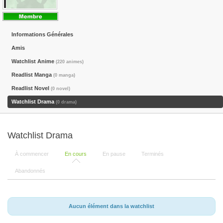
Informations Générales
Amis
Watchlist Anime
(220 animes)
Readlist Manga
(0 manga)
Readlist Novel
(0 novel)
Watchlist Drama
(0 drama)
Watchlist Drama
À commencer
En cours
En pause
Terminés
Abandonnés
Aucun élément dans la watchlist