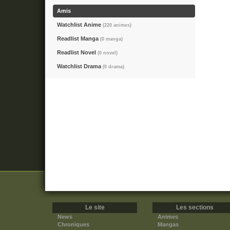
Amis
Watchlist Anime
(220 animes)
Readlist Manga
(0 manga)
Readlist Novel
(0 novel)
Watchlist Drama
(0 drama)
Le site
Les sections
News
Animes
Chroniques
Mangas