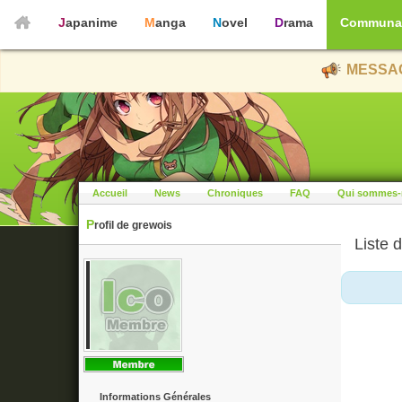
Japanime
Manga
Novel
Drama
Communa
MESSAG
Accueil
News
Chroniques
FAQ
Qui sommes-
Profil de grewois
Liste d
Informations Générales