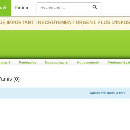
uté
Forum
E IMPORTANT : RECRUTEMENT URGENT. PLUS D'INFOS
nous ?
Partenaires
Nous contacter
Nous soutenir
Mentions léga
'amis (0)
Aucun ami dans la liste