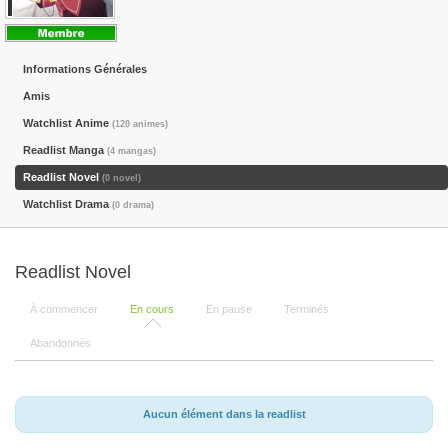
Informations Générales
Amis
Watchlist Anime
(120 animes)
Readlist Manga
(4 mangas)
Readlist Novel
(0 novel)
Watchlist Drama
(0 drama)
Readlist Novel
À commencer
En cours
En pause
Terminés
Abandonnés
Aucun élément dans la readlist