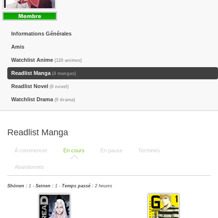
Informations Générales
Amis
Watchlist Anime
(120 animes)
Readlist Manga
(4 mangas)
Readlist Novel
(0 novel)
Watchlist Drama
(0 drama)
Readlist Manga
À commencer
En cours
En pause
Terminés
Abandonnés
Shōnen :
1 -
Seinen :
1 -
Temps passé :
2 heures