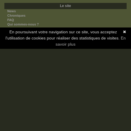
Le site
News
Chroniques
FAQ
Qui sommes-nous ?
Nos partenaires
En poursuivant votre navigation sur ce site, vous acceptez
✖
Faites-nous connaitre
l'utilisation de cookies pour réaliser des statistiques de visites.
Nous contacter
En
Nous soutenir
savoir plus
Mentions légales
Les sections
Animes
Mangas
Novels
Dramas
Informations
Communauté
Forum
Membres
Classement Icp
Discord