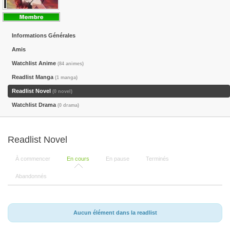
Informations Générales
Amis
Watchlist Anime
(84 animes)
Readlist Manga
(1 manga)
Readlist Novel
(0 novel)
Watchlist Drama
(0 drama)
Readlist Novel
À commencer
En cours
En pause
Terminés
Abandonnés
Aucun élément dans la readlist