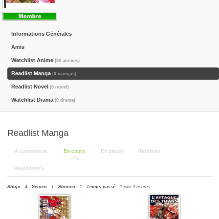
Informations Générales
Amis
Watchlist Anime
(80 animes)
Readlist Manga
(9 mangas)
Readlist Novel
(0 novel)
Watchlist Drama
(0 drama)
Readlist Manga
À commencer
En cours
En pause
Terminés
Abandonnés
Shōjo :
4 -
Seinen :
1 -
Shōnen :
1 -
Temps passé :
1 jour 9 heures