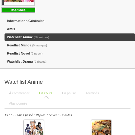
Informations Générales
Amis
Watchlist Anime
(80 animes)
Readlist Manga
(9 mangas)
Readlist Novel
(0 novel)
Watchlist Drama
(0 drama)
Watchlist Anime
À commencer
En cours
En pause
Terminés
Abandonnés
TV :
5 -
Temps passé :
18 jours 7 heures 18 minutes