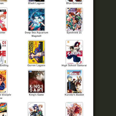
man.
Black Lagoon
Blue Exorcist
unter
Deep Sea Aquarium
Eyeshield 21
Magmell
 Ending
Gurren Lagann
High School Samurai
e disciple
King's Game
Kuroko's Basket
me