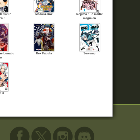
le tueur
Médaka-Box
Negima ! Le maître
n !
magicien
he Lunatic
Rex Fabula
Servamp
er
e X