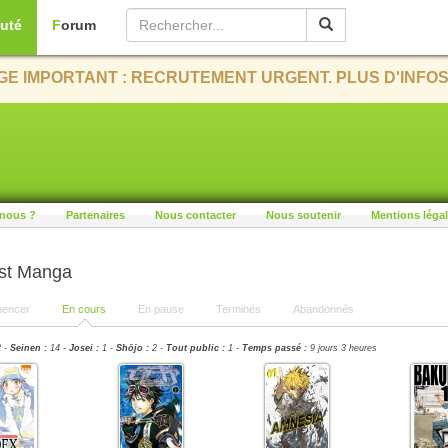
uté
Forum
E IMPORTANT : RECRUTEMENT URGENT. PLUS D'INFOS
nous ?
Partenaires
Nous contacter
Nous soutenir
Mentions léga
ist Manga
encer
En cours
En pause
Terminés
Abandonnés
 -
Seinen :
14 -
Josei :
1 -
Shōjo :
2 -
Tout public :
1 -
Temps passé :
9 jours 3 heures