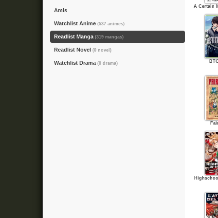
A Certain 
Amis
Watchlist Anime
(537 animes)
Readlist Manga
(319 mangas)
Readlist Novel
(0 novel)
BT
Watchlist Drama
(0 drama)
Fai
Highschoo