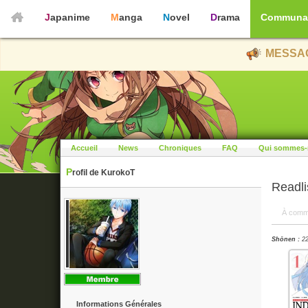
Japanime
Manga
Novel
Drama
Communa
MESSAG
Accueil
News
Chroniques
FAQ
Qui sommes-
Profil de KurokoT
Readl
À comm
Shōnen :
22
Informations Générales