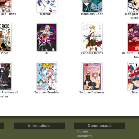
e des Titans
Makenki !
Malicious Code
Mon prof 
Rebor
 Piece
OZ
Pandora Hearts
Re:birth : T
Tak
c Archives of
To Love -Trouble-
To Love Darkness
Triag
talian
Informations
Communauté
Forum
Membres