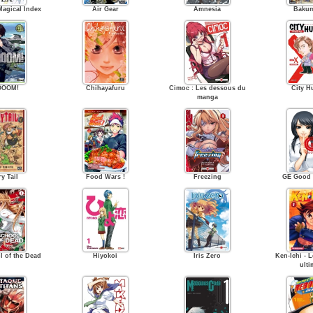
Magical Index
Air Gear
Amnesia
Baku
OOOM!
Chihayafuru
Cimoc : Les dessous du
City H
manga
ry Tail
Food Wars !
Freezing
GE Good
l of the Dead
Hiyokoi
Iris Zero
Ken-Ichi - L
ulti