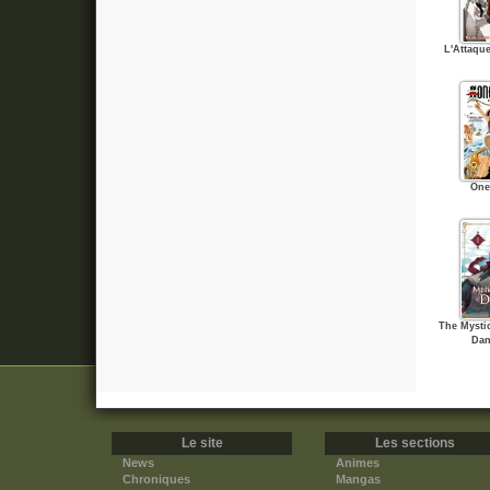
L'Attaqu
One
The Mysti
Dan
Le site
Les sections
News
Animes
Chroniques
Mangas