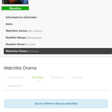
Informations Générales
Amis
Watchlist Anime
(537 animes)
Readlist Manga
(319 mangas)
Readlist Novel
(0 novel)
Watchlist Drama
(0 drama)
Watchlist Drama
À commencer
En cours
En pause
Terminés
Abandonnés
Aucun élément dans la watchlist