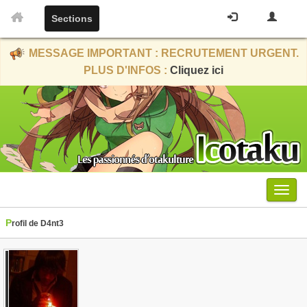
Sections
MESSAGE IMPORTANT : RECRUTEMENT URGENT.
PLUS D'INFOS :
Cliquez ici
Menu
Profil de D4nt3