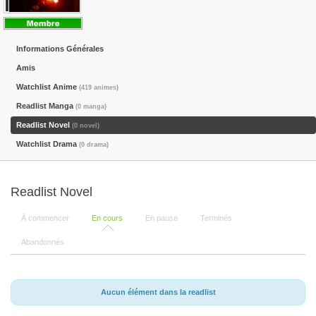
Informations Générales
Amis
Watchlist Anime
(419 animes)
Readlist Manga
(0 manga)
Readlist Novel
(0 novel)
Watchlist Drama
(0 drama)
Readlist Novel
À commencer
En cours
En pause
Terminés
Abandonnés
Aucun élément dans la readlist