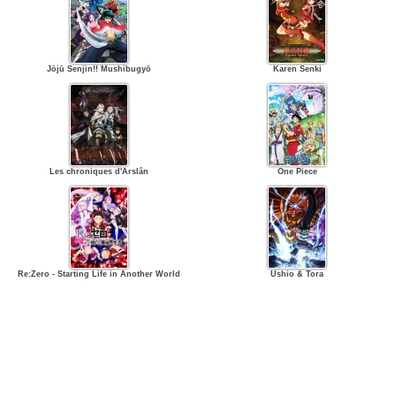
Jōjū Senjin!! Mushibugyō
Karen Senki
Les chroniques d'Arslân
One Piece
Re:Zero - Starting Life in Another World
Ushio & Tora