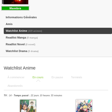
Informations Générales
Amis
Watchlist Anime
(419 animes)
Readlist Manga
(0 manga)
Readlist Novel
(0 novel)
Watchlist Drama
(0 drama)
Watchlist Anime
À commencer
En cours
En pause
Terminés
Abandonnés
TV :
14 -
Temps passé :
22 jours 10 heures 33 minutes