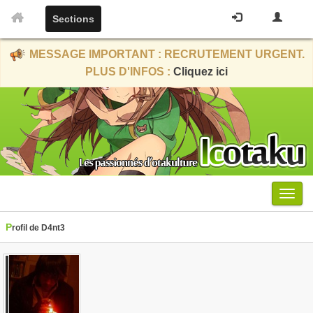
Sections
MESSAGE IMPORTANT : RECRUTEMENT URGENT.
PLUS D'INFOS :
Cliquez ici
Menu
Profil de D4nt3