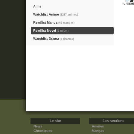
Ultimat
Amis
Watchlist Anime
(1267 animes)
Readlist Manga
(66 mangas)
Readlist Novel
(2 novel)
Watchlist Drama
(7 dramas)
Le site
Les sections
News
Animes
Chroniques
Mangas