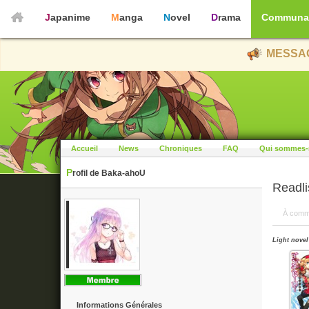
Japanime
Manga
Novel
Drama
Communa
MESSAG
Accueil
News
Chroniques
FAQ
Qui sommes-
Profil de Baka-ahoU
Readli
À comm
Light novel
Informations Générales