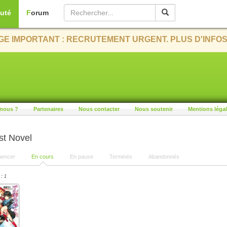
uté
Forum
E IMPORTANT : RECRUTEMENT URGENT. PLUS D'INFOS
nous ?
Partenaires
Nous contacter
Nous soutenir
Mentions léga
st Novel
encer
En cours
En pause
Terminés
Abandonnés
 :
1