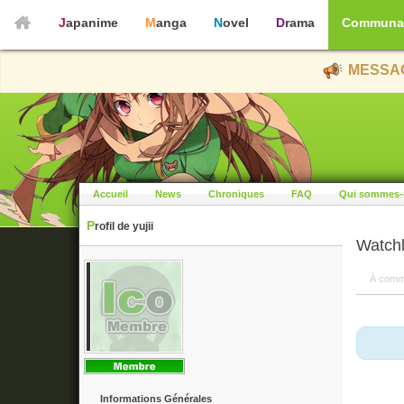
Japanime
Manga
Novel
Drama
Communa
MESSAG
Accueil
News
Chroniques
FAQ
Qui sommes-
Profil de yujii
Watchl
À comm
Informations Générales