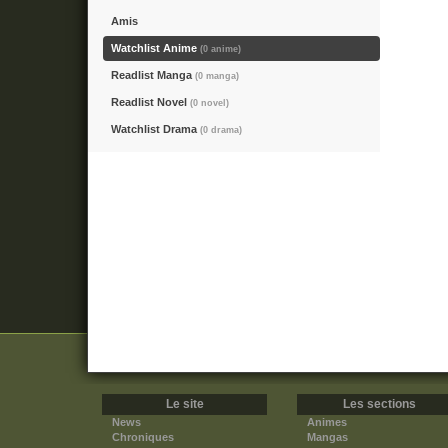
Amis
Watchlist Anime
(0 anime)
Readlist Manga
(0 manga)
Readlist Novel
(0 novel)
Watchlist Drama
(0 drama)
Le site
Les sections
News
Animes
Chroniques
Mangas