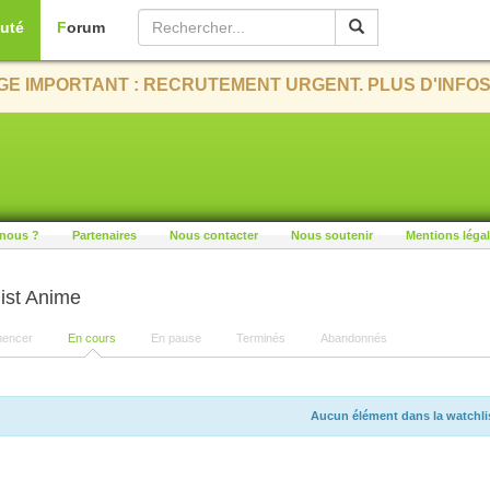
uté
Forum
E IMPORTANT : RECRUTEMENT URGENT. PLUS D'INFOS
nous ?
Partenaires
Nous contacter
Nous soutenir
Mentions léga
ist Anime
encer
En cours
En pause
Terminés
Abandonnés
Aucun élément dans la watchli