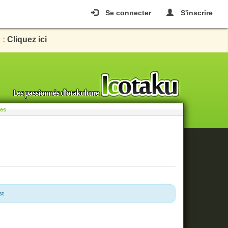
Se connecter
S'inscrire
 :
Cliquez ici
les
st