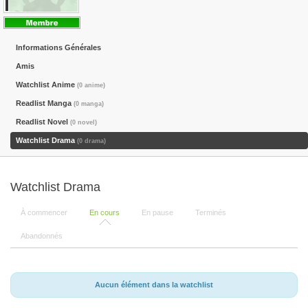
Informations Générales
Amis
Watchlist Anime
(0 anime)
Readlist Manga
(0 manga)
Readlist Novel
(0 novel)
Watchlist Drama
(0 drama)
Watchlist Drama
À commencer
En cours
En pause
Terminés
Abandonnés
Aucun élément dans la watchlist