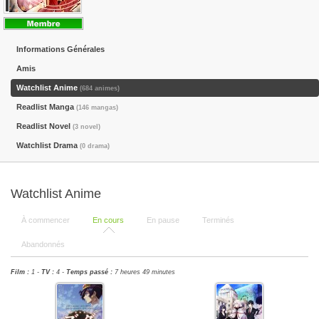
Informations Générales
Amis
Watchlist Anime
(684 animes)
Readlist Manga
(146 mangas)
Readlist Novel
(3 novel)
Watchlist Drama
(0 drama)
Watchlist Anime
À commencer
En cours
En pause
Terminés
Abandonnés
Film :
1 -
TV :
4 -
Temps passé :
7 heures 49 minutes