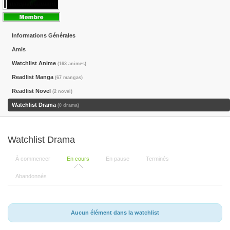
Informations Générales
Amis
Watchlist Anime
(163 animes)
Readlist Manga
(67 mangas)
Readlist Novel
(2 novel)
Watchlist Drama
(0 drama)
Watchlist Drama
À commencer
En cours
En pause
Terminés
Abandonnés
Aucun élément dans la watchlist