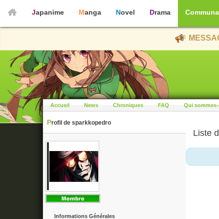
Japanime
Manga
Novel
Drama
Communa
MESSAG
Accueil
News
Chroniques
FAQ
Qui sommes-
Profil de sparkkopedro
Liste d
Informations Générales