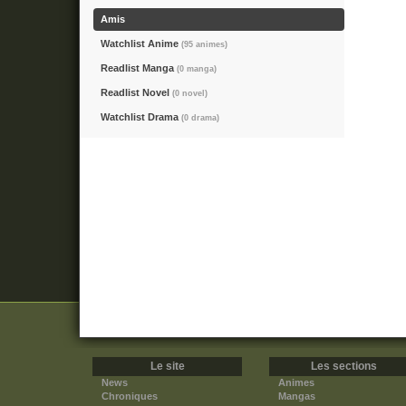
Amis
Watchlist Anime
(95 animes)
Readlist Manga
(0 manga)
Readlist Novel
(0 novel)
Watchlist Drama
(0 drama)
Le site
Les sections
News
Animes
Chroniques
Mangas