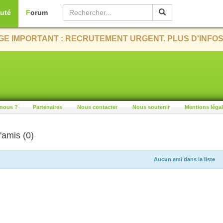
uté
Forum
E IMPORTANT : RECRUTEMENT URGENT. PLUS D'INFOS
nous ?
Partenaires
Nous contacter
Nous soutenir
Mentions léga
'amis (0)
Aucun ami dans la liste