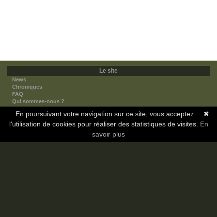
Le site
News
Chroniques
FAQ
Qui sommes-nous ?
Nos partenaires
En poursuivant votre navigation sur ce site, vous acceptez
✖
Faites-nous connaitre
l'utilisation de cookies pour réaliser des statistiques de visites.
Nous contacter
En
Nous soutenir
savoir plus
Mentions légales
Les sections
Animes
Mangas
Novels
Dramas
Informations
Communauté