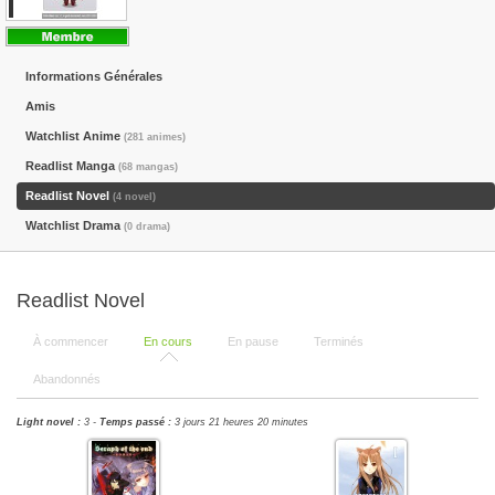
Informations Générales
Amis
Watchlist Anime
(281 animes)
Readlist Manga
(68 mangas)
Readlist Novel
(4 novel)
Watchlist Drama
(0 drama)
Readlist Novel
À commencer
En cours
En pause
Terminés
Abandonnés
Light novel :
3 -
Temps passé :
3 jours 21 heures 20 minutes