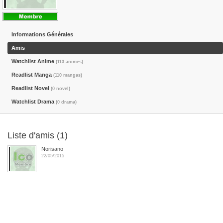
Informations Générales
Amis
Watchlist Anime
(113 animes)
Readlist Manga
(110 mangas)
Readlist Novel
(0 novel)
Watchlist Drama
(0 drama)
Liste d'amis (1)
Norisano
22/05/2015