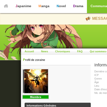
Japanime
Manga
Novel
Drama
Communa
MESSAG
Accueil
News
Chroniques
FAQ
Qui sommes-
Profil de zoraine
Inform
Dernière c
ICP
Genre
Âge
Lieu
Date d'insc
Nb. de me
Informations Générales