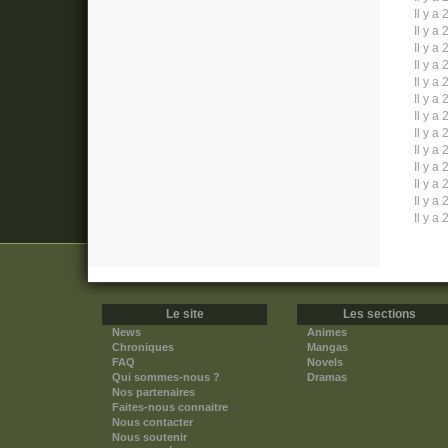
Il y a 
Il y a 
Il y a 
Il y a 
Il y a 
Il y a 
Il y a 
Il y a 
Il y a 
Il y a 
Il y a 
Il y a 
Il y a 
Le site
Les sections
News
Animes
Chroniques
Mangas
FAQ
Novels
Qui sommes-nous ?
Dramas
Nos partenaires
Faites-nous connaitre
Nous contacter
Nous soutenir