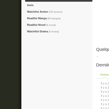
Amis
Watchlist Anime
(176 animes)
Readlist Manga
(40 mangas)
Readlist Novel
(0 novel)
Watchlist Drama
(0 drama)
Quelqu
...
Derniè
Anime
Il y a 
Il y a 
Il y a 
Il y a 
Il y a 
Il y a 
Il y a 