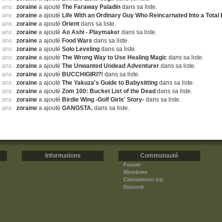
2 ans :
zoraine
a ajouté
The Faraway Paladin
dans sa liste.
2 ans :
zoraine
a ajouté
Life With an Ordinary Guy Who Reincarnated Into a Tota
2 ans :
zoraine
a ajouté
Orient
dans sa liste.
2 ans :
zoraine
a ajouté
Ao Ashi - Playmaker
dans sa liste.
2 ans :
zoraine
a ajouté
Food Wars
dans sa liste.
2 ans :
zoraine
a ajouté
Solo Leveling
dans sa liste.
2 ans :
zoraine
a ajouté
The Wrong Way to Use Healing Magic
dans sa liste.
2 ans :
zoraine
a ajouté
The Unwanted Undead Adventurer
dans sa liste.
2 ans :
zoraine
a ajouté
BUCCHIGIRI?!
dans sa liste.
2 ans :
zoraine
a ajouté
The Yakuza's Guide to Babysitting
dans sa liste.
2 ans :
zoraine
a ajouté
Zom 100: Bucket List of the Dead
dans sa liste.
2 ans :
zoraine
a ajouté
Birdie Wing -Golf Girls' Story-
dans sa liste.
2 ans :
zoraine
a ajouté
GANGSTA.
dans sa liste.
Informations
Communauté
Forum
Membres
Classement Icp
Discord