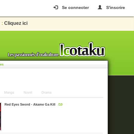
Se connecter
S'inscrire
 :
Cliquez ici
les
Manga
Novel
Drama
Red Eyes Sword - Akame Ga Kill
/10