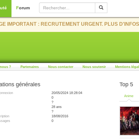
uté
Forum
E IMPORTANT : RECRUTEMENT URGENT. PLUS D'INFOS
nous ?
Partenaires
Nous contacter
Nous soutenir
Mentions léga
ations générales
Top 5
onnexion
20/05/2024 18:28:04
Anime
0
?
28 ans
?
ription
18/08/2016
ssages
0