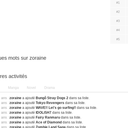
#1
#2
#3
#4
#5
es mots sur zoraine
res activités
Manga
Novel
Drama
2 ans :
zoraine
a ajouté
Bungô Stray Dogs 2
dans sa liste.
2 ans :
zoraine
a ajouté
Tokyo Revengers
dans sa liste.
2 ans :
zoraine
a ajouté
WAVE!! Let's go surfing!!
dans sa liste.
2 ans :
zoraine
a ajouté
IDOLiSH7
dans sa liste.
2 ans :
zoraine
a ajouté
Fairy Ranmaru
dans sa liste.
2 ans :
zoraine
a ajouté
Ace of Diamond
dans sa liste.
2 ans :
zoraine
a ajouté
Zombie Land Saga
dans sa liste.