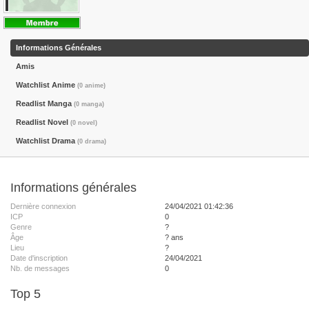
Informations Générales
Amis
Watchlist Anime
(0 anime)
Readlist Manga
(0 manga)
Readlist Novel
(0 novel)
Watchlist Drama
(0 drama)
Informations générales
Dernière connexion
24/04/2021 01:42:36
ICP
0
Genre
?
Âge
? ans
Lieu
?
Date d'inscription
24/04/2021
Nb. de messages
0
Top 5