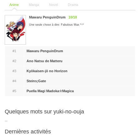
Anime
Manga
Novel
Drama
Mawaru PenguinDrum
10/10
Une seule chose à dire: Fabulous Max *-*
#1
Mawaru PenguinDrum
#2
Ano Natsu de Matteru
#3
Kyōkaisen-jō no Horizon
#4
Steins;Gate
#5
Puella Magi Madoka☆Magica
Quelques mots sur yuki-no-ouja
...
Dernières activités