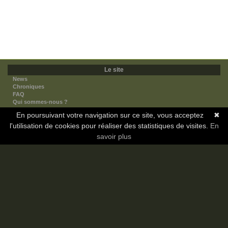
Le site
News
Chroniques
FAQ
Qui sommes-nous ?
Nos partenaires
En poursuivant votre navigation sur ce site, vous acceptez
✖
Faites-nous connaitre
l'utilisation de cookies pour réaliser des statistiques de visites.
Nous contacter
En
Nous soutenir
savoir plus
Mentions légales
Les sections
Animes
Mangas
Novels
Dramas
Informations
Communauté
Forum