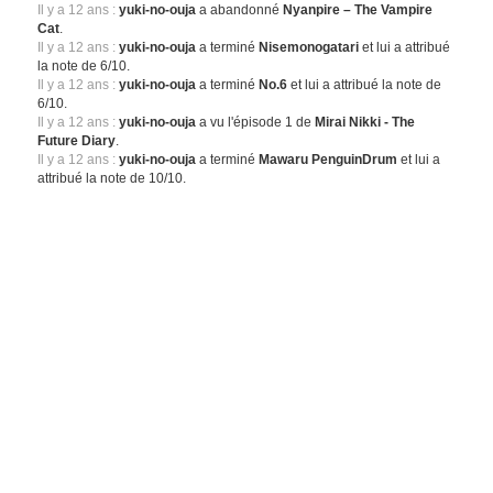
Il y a 12 ans :
yuki-no-ouja
a abandonné
Nyanpire – The Vampire
Cat
.
Il y a 12 ans :
yuki-no-ouja
a terminé
Nisemonogatari
et lui a attribué
la note de 6/10.
Il y a 12 ans :
yuki-no-ouja
a terminé
No.6
et lui a attribué la note de
6/10.
Il y a 12 ans :
yuki-no-ouja
a vu l'épisode 1 de
Mirai Nikki - The
Future Diary
.
Il y a 12 ans :
yuki-no-ouja
a terminé
Mawaru PenguinDrum
et lui a
attribué la note de 10/10.