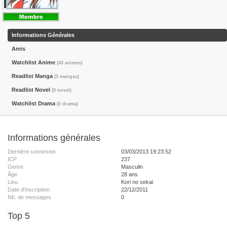
Informations Générales
Amis
Watchlist Anime
(43 animes)
Readlist Manga
(3 mangas)
Readlist Novel
(0 novel)
Watchlist Drama
(0 drama)
Informations générales
Dernière connexion
03/03/2013 19:23:52
ICP
237
Genre
Masculin
Âge
28 ans
Lieu
Kori no sekai
Date d'inscription
22/12/2011
Nb. de messages
0
Top 5