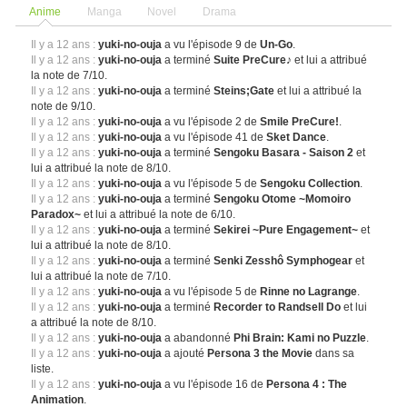
Anime
Manga
Novel
Drama
Il y a 12 ans :
yuki-no-ouja
a vu l'épisode 9 de
Un-Go
.
Il y a 12 ans :
yuki-no-ouja
a terminé
Suite PreCure♪
et lui a attribué
la note de 7/10.
Il y a 12 ans :
yuki-no-ouja
a terminé
Steins;Gate
et lui a attribué la
note de 9/10.
Il y a 12 ans :
yuki-no-ouja
a vu l'épisode 2 de
Smile PreCure!
.
Il y a 12 ans :
yuki-no-ouja
a vu l'épisode 41 de
Sket Dance
.
Il y a 12 ans :
yuki-no-ouja
a terminé
Sengoku Basara - Saison 2
et
lui a attribué la note de 8/10.
Il y a 12 ans :
yuki-no-ouja
a vu l'épisode 5 de
Sengoku Collection
.
Il y a 12 ans :
yuki-no-ouja
a terminé
Sengoku Otome ~Momoiro
Paradox~
et lui a attribué la note de 6/10.
Il y a 12 ans :
yuki-no-ouja
a terminé
Sekirei ~Pure Engagement~
et
lui a attribué la note de 8/10.
Il y a 12 ans :
yuki-no-ouja
a terminé
Senki Zesshô Symphogear
et
lui a attribué la note de 7/10.
Il y a 12 ans :
yuki-no-ouja
a vu l'épisode 5 de
Rinne no Lagrange
.
Il y a 12 ans :
yuki-no-ouja
a terminé
Recorder to Randsell Do
et lui
a attribué la note de 8/10.
Il y a 12 ans :
yuki-no-ouja
a abandonné
Phi Brain: Kami no Puzzle
.
Il y a 12 ans :
yuki-no-ouja
a ajouté
Persona 3 the Movie
dans sa
liste.
Il y a 12 ans :
yuki-no-ouja
a vu l'épisode 16 de
Persona 4 : The
Animation
.