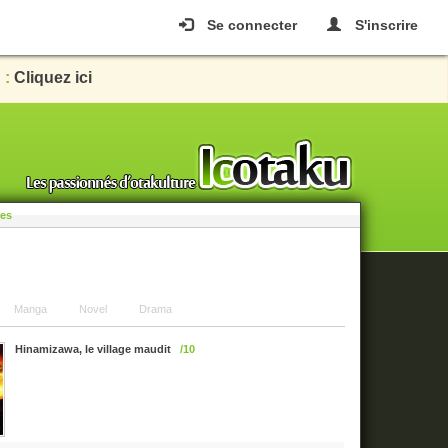
Se connecter
S'inscrire
 :
Cliquez ici
les
Manga
Novel
Drama
Hinamizawa, le village maudit
/10