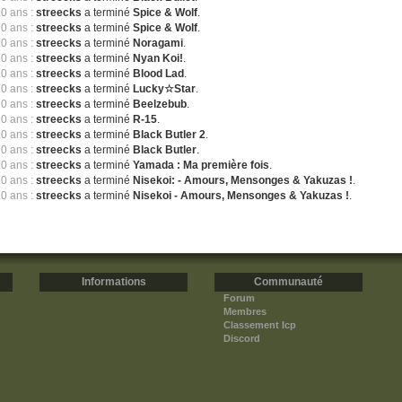
10 ans :
streecks
a terminé
Spice & Wolf
.
10 ans :
streecks
a terminé
Spice & Wolf
.
10 ans :
streecks
a terminé
Noragami
.
10 ans :
streecks
a terminé
Nyan Koi!
.
10 ans :
streecks
a terminé
Blood Lad
.
10 ans :
streecks
a terminé
Lucky☆Star
.
10 ans :
streecks
a terminé
Beelzebub
.
10 ans :
streecks
a terminé
R-15
.
10 ans :
streecks
a terminé
Black Butler 2
.
10 ans :
streecks
a terminé
Black Butler
.
10 ans :
streecks
a terminé
Yamada : Ma première fois
.
10 ans :
streecks
a terminé
Nisekoi: - Amours, Mensonges & Yakuzas !
.
10 ans :
streecks
a terminé
Nisekoi - Amours, Mensonges & Yakuzas !
.
Informations
Communauté
Forum
Membres
Classement Icp
Discord