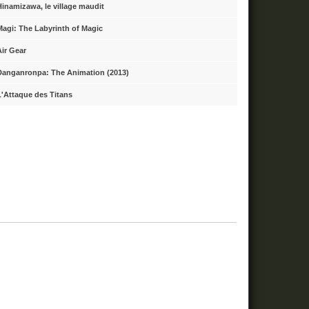
Hinamizawa, le village maudit
Magi: The Labyrinth of Magic
Air Gear
Danganronpa: The Animation (2013)
L'Attaque des Titans