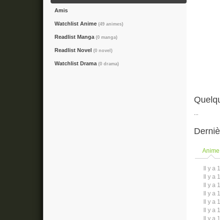
Amis
Watchlist Anime
(49 animes)
Readlist Manga
(0 manga)
Readlist Novel
(0 novel)
Watchlist Drama
(0 drama)
Quelqu
...
Derniè
Anime
Il y a 
Il y a 
Il y a 
Il y a 
Il y a 
Il y a 
Il y a 