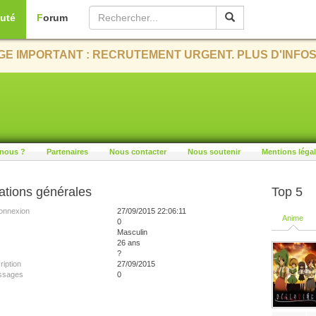
uté
Forum
E IMPORTANT : RECRUTEMENT URGENT. PLUS D'INFOS
nous ?
Partenaires
Nous contacter
Nous soutenir
Mentions léga
ations générales
Top 5
onnexion
27/09/2015 22:06:11
Anime
0
Masculin
26 ans
?
ription
27/09/2015
ssages
0