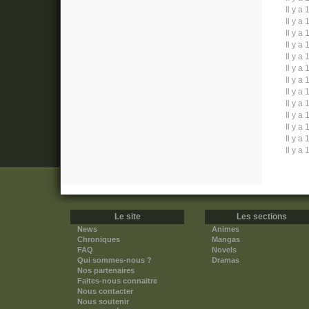
Il y a 
Il y a 
Il y a 
Il y a 
Il y a 
Il y a 
Il y a 
Il y a 
Il y a 
Il y a 
Il y a 
Il y a 
Il y a 
Le site
Les sections
News
Animes
Chroniques
Mangas
FAQ
Novels
Qui sommes-nous ?
Dramas
Nos partenaires
Faites-nous connaitre
Nous contacter
Nous soutenir