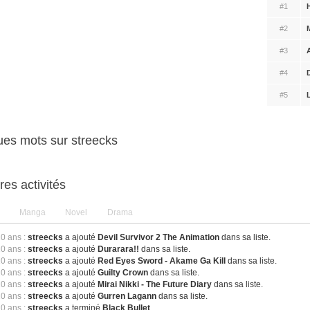
#1
#2
#3
#4
#5
es mots sur streecks
res activités
Manga
Novel
Drama
10 ans :
streecks
a ajouté
Devil Survivor 2 The Animation
dans sa liste.
10 ans :
streecks
a ajouté
Durarara!!
dans sa liste.
10 ans :
streecks
a ajouté
Red Eyes Sword - Akame Ga Kill
dans sa liste.
10 ans :
streecks
a ajouté
Guilty Crown
dans sa liste.
10 ans :
streecks
a ajouté
Mirai Nikki - The Future Diary
dans sa liste.
10 ans :
streecks
a ajouté
Gurren Lagann
dans sa liste.
10 ans :
streecks
a terminé
Black Bullet
.