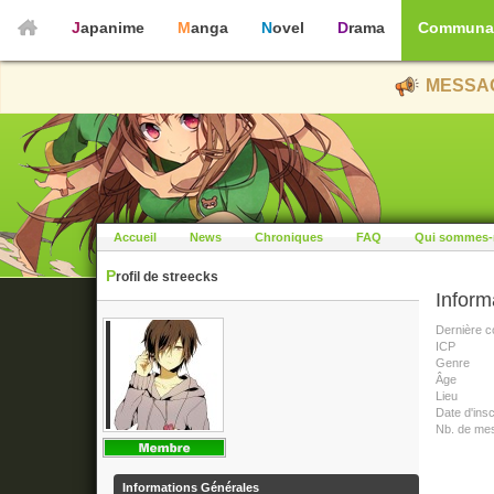
Japanime
Manga
Novel
Drama
Communa
MESSAG
Accueil
News
Chroniques
FAQ
Qui sommes-
Profil de streecks
Inform
Dernière c
ICP
Genre
Âge
Lieu
Date d'insc
Nb. de me
Informations Générales