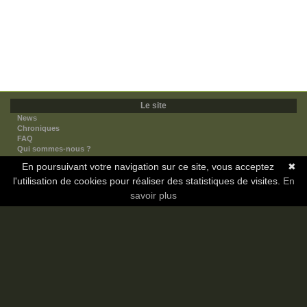
Le site
News
Chroniques
FAQ
Qui sommes-nous ?
Nos partenaires
En poursuivant votre navigation sur ce site, vous acceptez
✖
Faites-nous connaitre
l'utilisation de cookies pour réaliser des statistiques de visites.
Nous contacter
En
Nous soutenir
savoir plus
Mentions légales
Les sections
Animes
Mangas
Novels
Dramas
Informations
Communauté