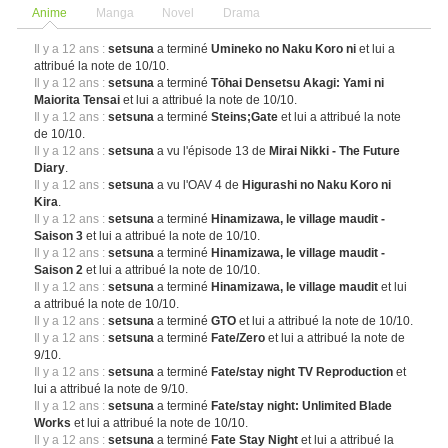
Anime
Manga
Novel
Drama
Il y a 12 ans :
setsuna
a terminé
Umineko no Naku Koro ni
et lui a
attribué la note de 10/10.
Il y a 12 ans :
setsuna
a terminé
Tōhai Densetsu Akagi: Yami ni
Maiorita Tensai
et lui a attribué la note de 10/10.
Il y a 12 ans :
setsuna
a terminé
Steins;Gate
et lui a attribué la note
de 10/10.
Il y a 12 ans :
setsuna
a vu l'épisode 13 de
Mirai Nikki - The Future
Diary
.
Il y a 12 ans :
setsuna
a vu l'OAV 4 de
Higurashi no Naku Koro ni
Kira
.
Il y a 12 ans :
setsuna
a terminé
Hinamizawa, le village maudit -
Saison 3
et lui a attribué la note de 10/10.
Il y a 12 ans :
setsuna
a terminé
Hinamizawa, le village maudit -
Saison 2
et lui a attribué la note de 10/10.
Il y a 12 ans :
setsuna
a terminé
Hinamizawa, le village maudit
et lui
a attribué la note de 10/10.
Il y a 12 ans :
setsuna
a terminé
GTO
et lui a attribué la note de 10/10.
Il y a 12 ans :
setsuna
a terminé
Fate/Zero
et lui a attribué la note de
9/10.
Il y a 12 ans :
setsuna
a terminé
Fate/stay night TV Reproduction
et
lui a attribué la note de 9/10.
Il y a 12 ans :
setsuna
a terminé
Fate/stay night: Unlimited Blade
Works
et lui a attribué la note de 10/10.
Il y a 12 ans :
setsuna
a terminé
Fate Stay Night
et lui a attribué la