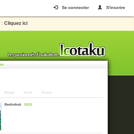
Se connecter
S'inscrire
 :
Cliquez ici
les
Manga
Novel
Drama
Beelzebub
10/10