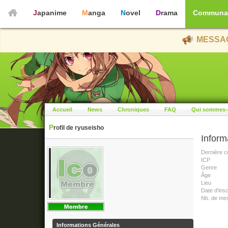
Japanime
Manga
Novel
Drama
Communa
MESSAG
Accueil
News
Chroniques
FAQ
Qui sommes-
Profil de ryuseisho
Inform
Dernière c
ICP
Genre
Âge
Lieu
Date d'insc
Nb. de me
Informations Générales