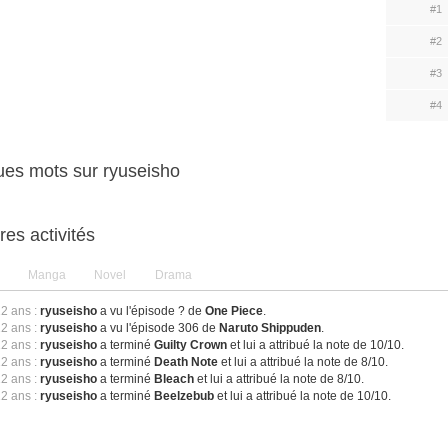
#1
#2
#3
#4
es mots sur ryuseisho
res activités
Manga
Novel
Drama
12 ans :
ryuseisho
a vu l'épisode ? de
One Piece
.
12 ans :
ryuseisho
a vu l'épisode 306 de
Naruto Shippuden
.
12 ans :
ryuseisho
a terminé
Guilty Crown
et lui a attribué la note de 10/10.
12 ans :
ryuseisho
a terminé
Death Note
et lui a attribué la note de 8/10.
12 ans :
ryuseisho
a terminé
Bleach
et lui a attribué la note de 8/10.
12 ans :
ryuseisho
a terminé
Beelzebub
et lui a attribué la note de 10/10.