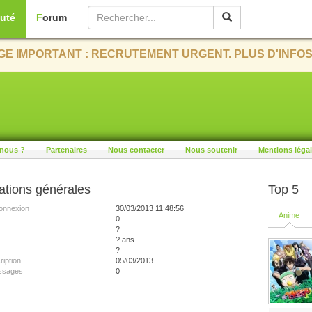
uté
Forum
E IMPORTANT : RECRUTEMENT URGENT. PLUS D'INFOS
nous ?
Partenaires
Nous contacter
Nous soutenir
Mentions léga
ations générales
Top 5
onnexion
30/03/2013 11:48:56
Anime
0
?
? ans
?
ription
05/03/2013
ssages
0