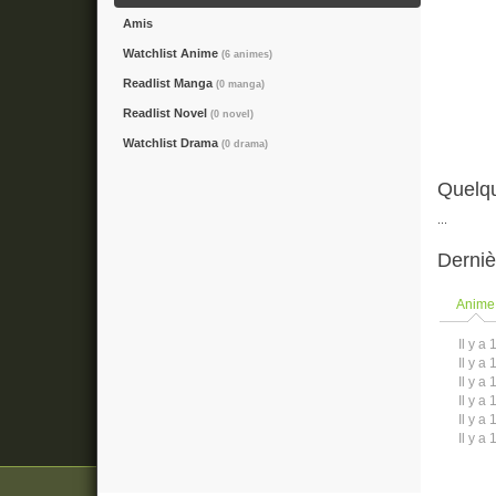
Amis
Watchlist Anime
(6 animes)
Readlist Manga
(0 manga)
Readlist Novel
(0 novel)
Watchlist Drama
(0 drama)
Quelqu
...
Derniè
Anime
Il y a 
Il y a 
Il y a 
Il y a 
Il y a 
Il y a 