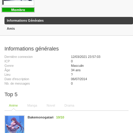
Informations Générales
Amis
Informations générales
Dernière connexion
12/03/2021 23:57:03
ICP
0
Genre
Masculin
Âge
34 ans
Lieu
?
Date d'inscription
06/07/2014
Nb. de messages
0
Top 5
Anime
Manga
Novel
Drama
Bakemonogatari
10/10