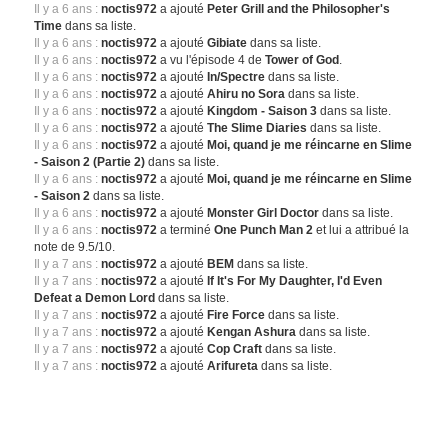
Il y a 6 ans :
noctis972
a ajouté
Peter Grill and the Philosopher's
Time
dans sa liste.
Il y a 6 ans :
noctis972
a ajouté
Gibiate
dans sa liste.
Il y a 6 ans :
noctis972
a vu l'épisode 4 de
Tower of God
.
Il y a 6 ans :
noctis972
a ajouté
In/Spectre
dans sa liste.
Il y a 6 ans :
noctis972
a ajouté
Ahiru no Sora
dans sa liste.
Il y a 6 ans :
noctis972
a ajouté
Kingdom - Saison 3
dans sa liste.
Il y a 6 ans :
noctis972
a ajouté
The Slime Diaries
dans sa liste.
Il y a 6 ans :
noctis972
a ajouté
Moi, quand je me réincarne en Slime
- Saison 2 (Partie 2)
dans sa liste.
Il y a 6 ans :
noctis972
a ajouté
Moi, quand je me réincarne en Slime
- Saison 2
dans sa liste.
Il y a 6 ans :
noctis972
a ajouté
Monster Girl Doctor
dans sa liste.
Il y a 6 ans :
noctis972
a terminé
One Punch Man 2
et lui a attribué la
note de 9.5/10.
Il y a 7 ans :
noctis972
a ajouté
BEM
dans sa liste.
Il y a 7 ans :
noctis972
a ajouté
If It's For My Daughter, I'd Even
Defeat a Demon Lord
dans sa liste.
Il y a 7 ans :
noctis972
a ajouté
Fire Force
dans sa liste.
Il y a 7 ans :
noctis972
a ajouté
Kengan Ashura
dans sa liste.
Il y a 7 ans :
noctis972
a ajouté
Cop Craft
dans sa liste.
Il y a 7 ans :
noctis972
a ajouté
Arifureta
dans sa liste.