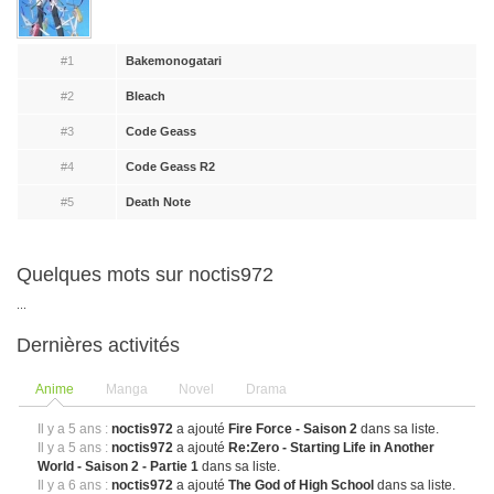
#1
Bakemonogatari
#2
Bleach
#3
Code Geass
#4
Code Geass R2
#5
Death Note
Quelques mots sur noctis972
...
Dernières activités
Anime
Manga
Novel
Drama
Il y a 5 ans :
noctis972
a ajouté
Fire Force - Saison 2
dans sa liste.
Il y a 5 ans :
noctis972
a ajouté
Re:Zero - Starting Life in Another
World - Saison 2 - Partie 1
dans sa liste.
Il y a 6 ans :
noctis972
a ajouté
The God of High School
dans sa liste.