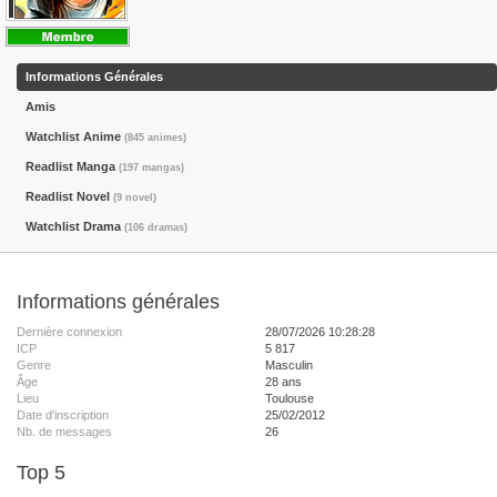
Informations Générales
Amis
Watchlist Anime
(845 animes)
Readlist Manga
(197 mangas)
Readlist Novel
(9 novel)
Watchlist Drama
(106 dramas)
Informations générales
Dernière connexion
28/07/2026 10:28:28
ICP
5 817
Genre
Masculin
Âge
28 ans
Lieu
Toulouse
Date d'inscription
25/02/2012
Nb. de messages
26
Top 5