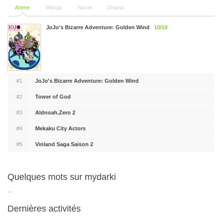
Anime
Manga
Novel
Drama
JoJo's Bizarre Adventure: Golden Wind
10/10
#1
JoJo's Bizarre Adventure: Golden Wind
#2
Tower of God
#3
Aldnoah.Zero 2
#4
Mekaku City Actors
#5
Vinland Saga Saison 2
Quelques mots sur mydarki
...
Dernières activités