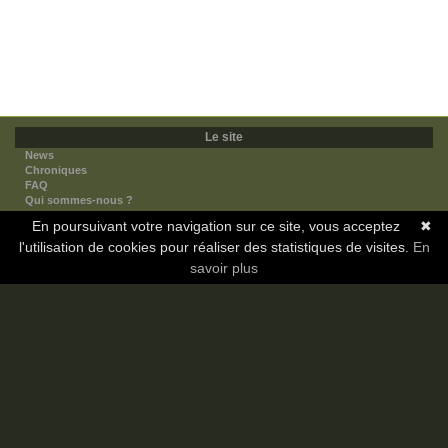
Le site
News
Chroniques
FAQ
Qui sommes-nous ?
Nos partenaires
En poursuivant votre navigation sur ce site, vous acceptez
✖
Faites-nous connaitre
l'utilisation de cookies pour réaliser des statistiques de visites.
Nous contacter
En
Nous soutenir
savoir plus
Mentions légales
Les sections
Animes
Mangas
Novels
Dramas
Informations
Communauté
Forum