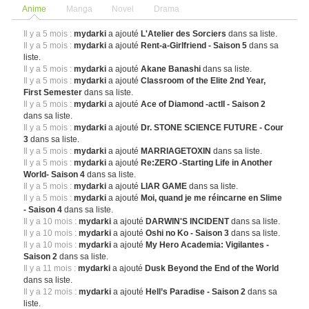
Anime
Manga
Novel
Drama
Il y a 5 mois :
mydarki
a ajouté
L'Atelier des Sorciers
dans sa liste.
Il y a 5 mois :
mydarki
a ajouté
Rent-a-Girlfriend - Saison 5
dans sa
liste.
Il y a 5 mois :
mydarki
a ajouté
Akane Banashi
dans sa liste.
Il y a 5 mois :
mydarki
a ajouté
Classroom of the Elite 2nd Year,
First Semester
dans sa liste.
Il y a 5 mois :
mydarki
a ajouté
Ace of Diamond -actII - Saison 2
dans sa liste.
Il y a 5 mois :
mydarki
a ajouté
Dr. STONE SCIENCE FUTURE - Cour
3
dans sa liste.
Il y a 5 mois :
mydarki
a ajouté
MARRIAGETOXIN
dans sa liste.
Il y a 5 mois :
mydarki
a ajouté
Re:ZERO -Starting Life in Another
World- Saison 4
dans sa liste.
Il y a 5 mois :
mydarki
a ajouté
LIAR GAME
dans sa liste.
Il y a 5 mois :
mydarki
a ajouté
Moi, quand je me réincarne en Slime
- Saison 4
dans sa liste.
Il y a 10 mois :
mydarki
a ajouté
DARWIN'S INCIDENT
dans sa liste.
Il y a 10 mois :
mydarki
a ajouté
Oshi no Ko - Saison 3
dans sa liste.
Il y a 10 mois :
mydarki
a ajouté
My Hero Academia: Vigilantes -
Saison 2
dans sa liste.
Il y a 11 mois :
mydarki
a ajouté
Dusk Beyond the End of the World
dans sa liste.
Il y a 12 mois :
mydarki
a ajouté
Hell’s Paradise - Saison 2
dans sa
liste.