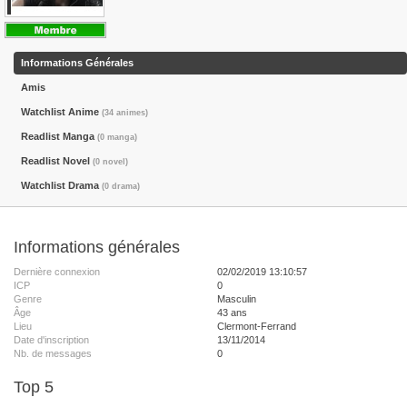
Informations Générales
Amis
Watchlist Anime
(34 animes)
Readlist Manga
(0 manga)
Readlist Novel
(0 novel)
Watchlist Drama
(0 drama)
Informations générales
Dernière connexion
02/02/2019 13:10:57
ICP
0
Genre
Masculin
Âge
43 ans
Lieu
Clermont-Ferrand
Date d'inscription
13/11/2014
Nb. de messages
0
Top 5