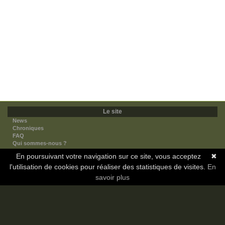
Le site
News
Chroniques
FAQ
Qui sommes-nous ?
Nos partenaires
En poursuivant votre navigation sur ce site, vous acceptez
✖
Faites-nous connaitre
l'utilisation de cookies pour réaliser des statistiques de visites.
Nous contacter
En
Nous soutenir
savoir plus
Mentions légales
Les sections
Animes
Mangas
Novels