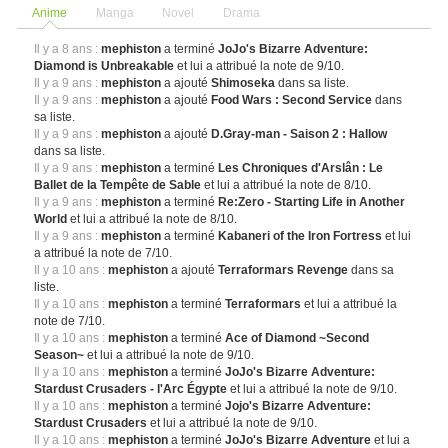
Anime
Manga
Novel
Drama
Il y a 8 ans :
mephiston
a terminé
JoJo's Bizarre Adventure:
Diamond is Unbreakable
et lui a attribué la note de 9/10.
Il y a 9 ans :
mephiston
a ajouté
Shimoseka
dans sa liste.
Il y a 9 ans :
mephiston
a ajouté
Food Wars : Second Service
dans
sa liste.
Il y a 9 ans :
mephiston
a ajouté
D.Gray-man - Saison 2 : Hallow
dans sa liste.
Il y a 9 ans :
mephiston
a terminé
Les Chroniques d'Arslân : Le
Ballet de la Tempête de Sable
et lui a attribué la note de 8/10.
Il y a 9 ans :
mephiston
a terminé
Re:Zero - Starting Life in Another
World
et lui a attribué la note de 8/10.
Il y a 9 ans :
mephiston
a terminé
Kabaneri of the Iron Fortress
et lui
a attribué la note de 7/10.
Il y a 10 ans :
mephiston
a ajouté
Terraformars Revenge
dans sa
liste.
Il y a 10 ans :
mephiston
a terminé
Terraformars
et lui a attribué la
note de 7/10.
Il y a 10 ans :
mephiston
a terminé
Ace of Diamond ~Second
Season~
et lui a attribué la note de 9/10.
Il y a 10 ans :
mephiston
a terminé
JoJo's Bizarre Adventure:
Stardust Crusaders - l'Arc Égypte
et lui a attribué la note de 9/10.
Il y a 10 ans :
mephiston
a terminé
Jojo's Bizarre Adventure:
Stardust Crusaders
et lui a attribué la note de 9/10.
Il y a 10 ans :
mephiston
a terminé
JoJo's Bizarre Adventure
et lui a