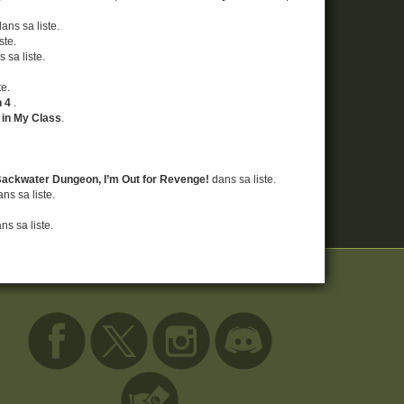
dans sa liste.
ste.
 sa liste.
te.
n 4
.
l in My Class
.
 Backwater Dungeon, I’m Out for Revenge!
dans sa liste.
ns sa liste.
ns sa liste.