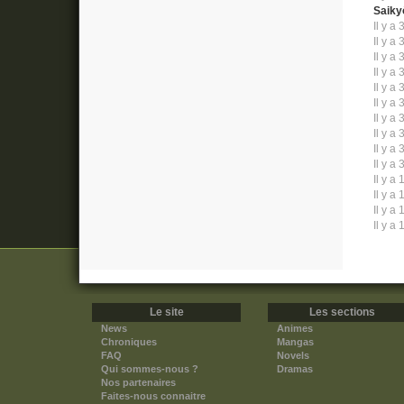
Saiky
Il y a 
Il y a 
Il y a 
Il y a 
Il y a 
Il y a 
Il y a 
Il y a 
Il y a 
Il y a 
Il y a 
Il y a 
Il y a 
Il y a 
Le site
Les sections
News
Animes
Chroniques
Mangas
FAQ
Novels
Qui sommes-nous ?
Dramas
Nos partenaires
Faites-nous connaitre