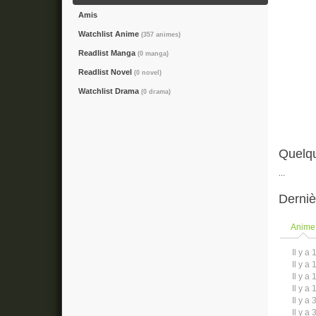
Amis
Watchlist Anime
(357 animes)
Readlist Manga
(0 manga)
Readlist Novel
(0 novel)
Watchlist Drama
(0 drama)
Quelq
...
Derniè
Anime
Il y a 
Il y a 
Il y a 
Il y a 
Il y a 
Il y a 