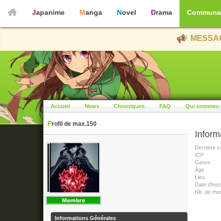
Japanime
Manga
Novel
Drama
Communa
MESSAG
Accueil
News
Chroniques
FAQ
Qui sommes-
Profil de max.150
Inform
Dernière c
ICP
Genre
Âge
Lieu
Date d'insc
Nb. de me
Informations Générales