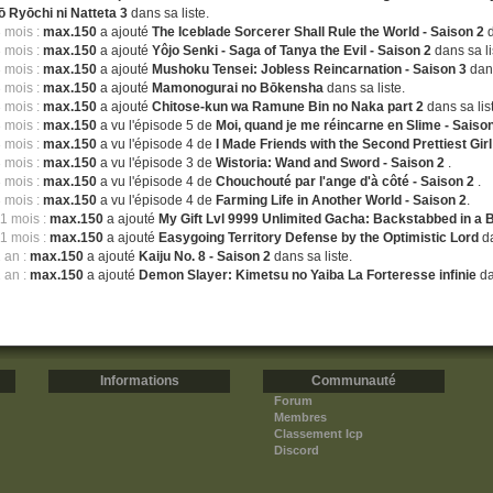
ō Ryōchi ni Natteta 3
dans sa liste.
3 mois :
max.150
a ajouté
The Iceblade Sorcerer Shall Rule the World - Saison 2
3 mois :
max.150
a ajouté
Yôjo Senki - Saga of Tanya the Evil - Saison 2
dans sa li
3 mois :
max.150
a ajouté
Mushoku Tensei: Jobless Reincarnation - Saison 3
dans
3 mois :
max.150
a ajouté
Mamonogurai no Bōkensha
dans sa liste.
3 mois :
max.150
a ajouté
Chitose-kun wa Ramune Bin no Naka part 2
dans sa lis
3 mois :
max.150
a vu l'épisode 5 de
Moi, quand je me réincarne en Slime - Saiso
3 mois :
max.150
a vu l'épisode 4 de
I Made Friends with the Second Prettiest Gir
3 mois :
max.150
a vu l'épisode 3 de
Wistoria: Wand and Sword - Saison 2
.
3 mois :
max.150
a vu l'épisode 4 de
Chouchouté par l'ange d'à côté - Saison 2
.
3 mois :
max.150
a vu l'épisode 4 de
Farming Life in Another World - Saison 2
.
11 mois :
max.150
a ajouté
My Gift Lvl 9999 Unlimited Gacha: Backstabbed in a
11 mois :
max.150
a ajouté
Easygoing Territory Defense by the Optimistic Lord
da
1 an :
max.150
a ajouté
Kaiju No. 8 - Saison 2
dans sa liste.
1 an :
max.150
a ajouté
Demon Slayer: Kimetsu no Yaiba La Forteresse infinie
da
Informations
Communauté
Forum
Membres
Classement Icp
Discord