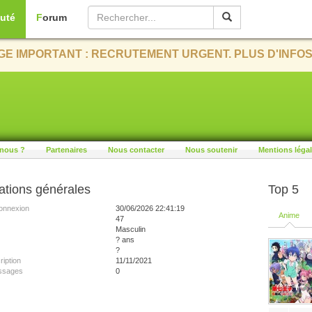
uté
Forum
E IMPORTANT : RECRUTEMENT URGENT. PLUS D'INFOS
nous ?
Partenaires
Nous contacter
Nous soutenir
Mentions léga
ations générales
Top 5
onnexion
30/06/2026 22:41:19
Anime
47
Masculin
? ans
?
ription
11/11/2021
ssages
0