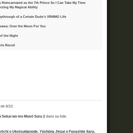
s Reincarnated as the 7th Prince So I Can Take My Time
ecting My Magical Ability
aythrough of a Certain Dude's VRMMO Life
kawa: Over the Moon For You
 of the Night
ris Recoil
e de 9/10.
su Sekai wo mo Musō Suru 2
dans sa liste.
ōchi o Uketsuidanode, Yūshūna Jinzai o Fuyashite Itara,