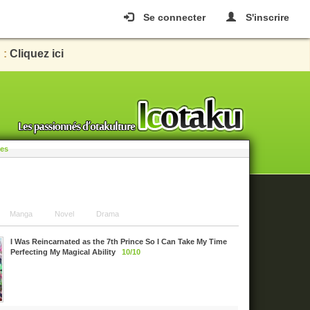
Se connecter
S'inscrire
 :
Cliquez ici
les
Manga
Novel
Drama
I Was Reincarnated as the 7th Prince So I Can Take My Time
Perfecting My Magical Ability
10/10