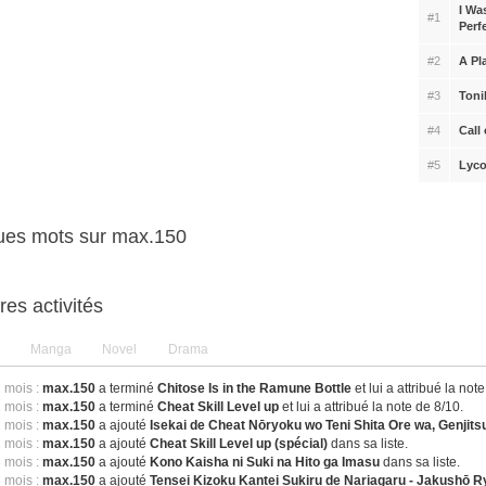
I Wa
#1
Perf
#2
A Pl
#3
Toni
#4
Call
#5
Lyco
ues mots sur max.150
res activités
Manga
Novel
Drama
1 mois :
max.150
a terminé
Chitose Is in the Ramune Bottle
et lui a attribué la not
1 mois :
max.150
a terminé
Cheat Skill Level up
et lui a attribué la note de 8/10.
1 mois :
max.150
a ajouté
Isekai de Cheat Nōryoku wo Teni Shita Ore wa, Genjit
1 mois :
max.150
a ajouté
Cheat Skill Level up (spécial)
dans sa liste.
3 mois :
max.150
a ajouté
Kono Kaisha ni Suki na Hito ga Imasu
dans sa liste.
3 mois :
max.150
a ajouté
Tensei Kizoku Kantei Sukiru de Nariagaru - Jakushō Ry