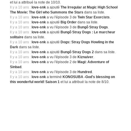
et lui a attribué la note de 10/10.
Il y a 10 ans :
love-snk
a ajouté
The Irregular at Magic High School
The Movie: The Girl who Summons the Stars
dans sa liste.
Il y a 10 ans :
love-snk
a vu l'épisode 3 de
Twin Star Exorcists
.
Il y a 10 ans :
love-snk
a ajouté
Big Order
dans sa liste.
Il y a 10 ans :
love-snk
a vu l'épisode 3 de
Bungô Stray Dogs
.
Il y a 10 ans :
love-snk
a ajouté
Bungô Stray Dogs : Le marcheur
solitaire
dans sa liste.
Il y a 10 ans :
love-snk
a ajouté
Dogs: Stray Dogs Howling in the
Dark
dans sa liste.
Il y a 10 ans :
love-snk
a ajouté
Bungô Stray Dogs 2
dans sa liste.
Il y a 10 ans :
love-snk
a vu l'épisode 3 de
Kiznaiver
.
Il y a 10 ans :
love-snk
a vu l'épisode 2 de
Magi: Adventure of
Sinbad
.
Il y a 10 ans :
love-snk
a vu l'épisode 3 de
Hundred
.
Il y a 10 ans :
love-snk
a terminé
KONOSUBA -God's blessing on
this wonderful world! Saison 1
et lui a attribué la note de 8/10.