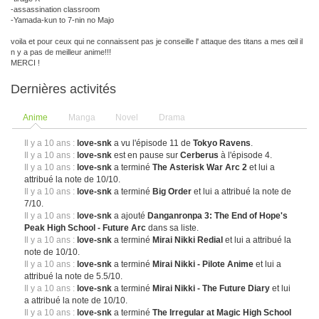
-assassination classroom
-Yamada-kun to 7-nin no Majo
voila et pour ceux qui ne connaissent pas je conseille l' attaque des titans a mes œil il
n y a pas de meilleur anime!!!
MERCI !
Dernières activités
Anime
Manga
Novel
Drama
Il y a 10 ans :
love-snk
a vu l'épisode 11 de
Tokyo Ravens
.
Il y a 10 ans :
love-snk
est en pause sur
Cerberus
à l'épisode 4.
Il y a 10 ans :
love-snk
a terminé
The Asterisk War Arc 2
et lui a
attribué la note de 10/10.
Il y a 10 ans :
love-snk
a terminé
Big Order
et lui a attribué la note de
7/10.
Il y a 10 ans :
love-snk
a ajouté
Danganronpa 3: The End of Hope's
Peak High School - Future Arc
dans sa liste.
Il y a 10 ans :
love-snk
a terminé
Mirai Nikki Redial
et lui a attribué la
note de 10/10.
Il y a 10 ans :
love-snk
a terminé
Mirai Nikki - Pilote Anime
et lui a
attribué la note de 5.5/10.
Il y a 10 ans :
love-snk
a terminé
Mirai Nikki - The Future Diary
et lui
a attribué la note de 10/10.
Il y a 10 ans :
love-snk
a terminé
The Irregular at Magic High School