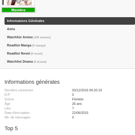
Informations Générales
Amis
Watchlist Anime
(165 animes)
Readlist Manga
(0 manga)
Readlist Novel
(0 novel)
Watchlist Drama
(0 drama)
Informations générales
Dernière connexion
03/12/2016 09:20:19
ICP
0
Genre
Féminin
Âge
26 ans
Lieu
?
Date d'inscription
22/06/2015
Nb. de messages
0
Top 5