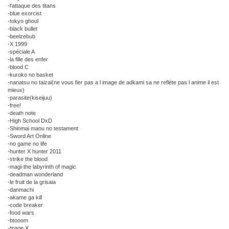
-l'attaque des titans
-blue exorcist
-tokyo ghoul
-black bullet
-beelzebub
-X 1999
-spéciale A
-la fille des enfer
-blood C
-kuroko no basket
-nanatsu no taizai(ne vous fier pas a l image de adkami sa ne reflète pas l anime il est
mieux)
-parasite(kiseijuu)
-free!
-death note
-High School DxD
-Shinmai maou no testament
-Sword Art Online
-no game no life
-hunter X hunter 2011
-strike the blood
-magi-the labyrinth of magic
-deadman wonderland
-le fruit de la grisaia
-danmachi
-akame ga kill
-code breaker
-food wars
-btooom
-tirage X