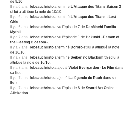
de 9/10.
Il y a 6 ans :
lebeauchristo
a terminé
L'Attaque des Titans Saison 3
et lui a attribué la note de 10/10.
Il y a 6 ans :
lebeauchristo
a terminé
L'Attaque des Titans : Lost
Girls
.
Il y a 6 ans :
lebeauchristo
a vu l'épisode 7 de
DanMachi Familia
Myth II
.
Il y a 7 ans :
lebeauchristo
a vu l'épisode 1 de
Hakuoki ~Demon of
the Fleeting Blossom~
.
Il y a 7 ans :
lebeauchristo
a terminé
Dororo
et lui a attribué la note
de 10/10.
Il y a 7 ans :
lebeauchristo
a terminé
Seiken no Blacksmith
et lui a
attribué la note de 10/10.
Il y a 7 ans :
lebeauchristo
a ajouté
Violet Evergarden - Le Film
dans
sa liste.
Il y a 7 ans :
lebeauchristo
a ajouté
La légende de Raoh
dans sa
liste.
Il y a 7 ans :
lebeauchristo
a vu l'épisode 6 de
Sword Art Online :
Alicization
.