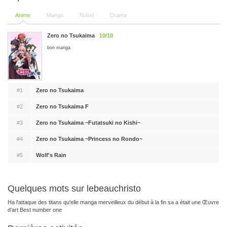
Anime
Manga
Novel
Drama
Zero no Tsukaima
10/10
bon manga
#1
Zero no Tsukaima
#2
Zero no Tsukaima F
#3
Zero no Tsukaima ~Futatsuki no Kishi~
#4
Zero no Tsukaima ~Princess no Rondo~
#5
Wolf's Rain
Quelques mots sur lebeauchristo
Ha l'attaque des titans qu'elle manga merveilleux du début à la fin sa a était une Œuvre
d'art Best number one