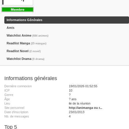
Informations Générales
Amis
Watchlist Anime
(684 animes)
Readlist Manga
(25 mangas)
Readlist Novel
(2 novel)
Watchlist Drama
(0 drama)
Informations générales
Dernière connexion
19/01/2026 01:52:55
ICP
10
Genre
?
Âge
? ans
Lieu
ile de la réunion
Site personnel
http://animanga ou r...
Date d'inscription
23/01/2013
Nb. de messages
4
Top 5