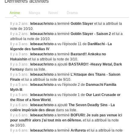
Dernières activités
Anime
Manga
Novel
Drama
Il y a 2 ans :
lebeauchristo
a terminé
Goblin Slayer
et lui a attribué la
note de 10/10.
Il y a 2 ans :
lebeauchristo
a terminé
Goblin Slayer - Saison 2
et lui a
attribué la note de 10/10.
Il y a 3 ans :
lebeauchristo
a vu l'épisode 11 de
DanMachi - La
légende des familias IV
.
Il y a 3 ans :
lebeauchristo
a terminé
Bastard!! Ankoku no
Hakaishin
et lui a attribué la note de 3/10.
Il y a 3 ans :
lebeauchristo
a ajouté
BASTARD!! -Heavy Metal, Dark
Fantasy
dans sa liste.
Il y a 5 ans :
lebeauchristo
a terminé
L'Attaque des Titans - Saison
Finale
et lui a attribué la note de 9/10.
Il y a 5 ans :
lebeauchristo
a vu l'épisode 2 de
Danmachi Familia
Myth III
.
Il y a 5 ans :
lebeauchristo
a vu l'épisode 1 de
Our Last Crusade or
the Rise of a New World
.
Il y a 6 ans :
lebeauchristo
a ajouté
The Seven Deadly Sins - La
colère impériale des dieux
dans sa liste.
Il y a 6 ans :
lebeauchristo
a terminé
BOFURI: Je suis pas venue ici
pour souffrir alors j'ai tout mis en défense.
et lui a attribué la note
de 10/10.
Il y a 6 ans :
lebeauchristo
a terminé
Arifureta
et lui a attribué la note