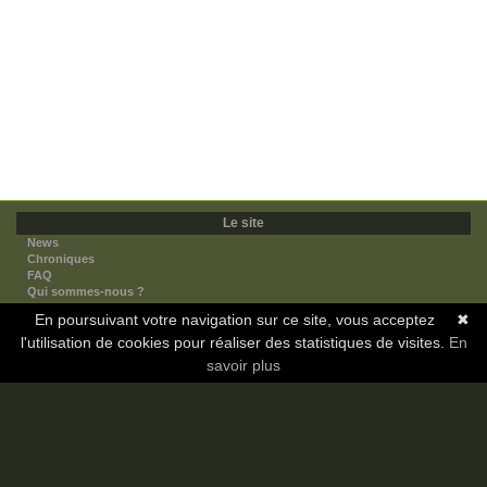
Le site
News
Chroniques
FAQ
Qui sommes-nous ?
Nos partenaires
En poursuivant votre navigation sur ce site, vous acceptez
✖
Faites-nous connaitre
l'utilisation de cookies pour réaliser des statistiques de visites.
Nous contacter
En
Nous soutenir
savoir plus
Mentions légales
Les sections
Animes
Mangas
Novels
Dramas