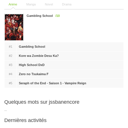
Anime
Manga
Novel
Drama
Gambling School
/10
#1
Gambling School
#2
Kore wa Zombie Desu Ka?
#3
High School DxD
#4
Zero no Tsukaima F
#5
Seraph of the End - Saison 1 - Vampire Reign
Quelques mots sur jssbanencore
...
Dernières activités