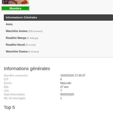
Informations Générales
Amis
Watchlist Anime
(320 animes)
Readlist Manga
(0 manga)
Readlist Novel
(0 novel)
Watchlist Drama
(0 drama)
Informations générales
Dernière connexion
15/03/2020 17:30:37
ICP
6
Genre
Masculin
Âge
27 ans
Lieu
?
Date d'inscription
05/03/2020
Nb. de messages
1
Top 5