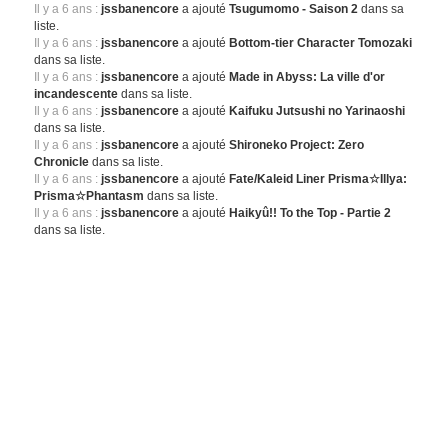
Il y a 6 ans :
jssbanencore
a ajouté
Tsugumomo - Saison 2
dans sa
liste.
Il y a 6 ans :
jssbanencore
a ajouté
Bottom-tier Character Tomozaki
dans sa liste.
Il y a 6 ans :
jssbanencore
a ajouté
Made in Abyss: La ville d'or
incandescente
dans sa liste.
Il y a 6 ans :
jssbanencore
a ajouté
Kaifuku Jutsushi no Yarinaoshi
dans sa liste.
Il y a 6 ans :
jssbanencore
a ajouté
Shironeko Project: Zero
Chronicle
dans sa liste.
Il y a 6 ans :
jssbanencore
a ajouté
Fate/Kaleid Liner Prisma☆Illya:
Prisma☆Phantasm
dans sa liste.
Il y a 6 ans :
jssbanencore
a ajouté
Haikyû!! To the Top - Partie 2
dans sa liste.