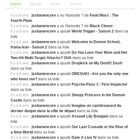
Anime
Manga
Novel
Drama
Il y a 6 ans :
jssbanencore
a vu l'épisode ? de
Food Wars : The
Fourth Plate
.
Il y a 6 ans :
jssbanencore
a vu l'épisode ? de
Black Clover
.
Il y a 6 ans :
jssbanencore
a ajouté
World Trigger - Saison 2
dans sa
liste.
Il y a 6 ans :
jssbanencore
a ajouté
Welcome to Demon School,
Iruma-kun - Saison 2
dans sa liste.
Il y a 6 ans :
jssbanencore
a ajouté
Do You Love Your Mom and Her
Two-Hit Multi-Target Attacks? OVA
dans sa liste.
Il y a 6 ans :
jssbanencore
a ajouté
Dropkick on My Devil!! Dash
dans sa liste.
Il y a 6 ans :
jssbanencore
a ajouté
ORESUKI - Are you the only one
who loves me?
dans sa liste.
Il y a 6 ans :
jssbanencore
a ajouté
Psycho-Pass 3 : First Inspector
dans sa liste.
Il y a 6 ans :
jssbanencore
a ajouté
Sleepy Princess in the Demon
Castle
dans sa liste.
Il y a 6 ans :
jssbanencore
a ajouté
Imagine un cambrousard du
dernier donjon dans la ville de départ
dans sa liste.
Il y a 6 ans :
jssbanencore
a ajouté
Assault Lily Bouquet
dans sa
liste.
Il y a 6 ans :
jssbanencore
a ajouté
Our Last Crusade or the Rise of
a New World
dans sa liste.
Il y a 6 ans :
jssbanencore
a ajouté
Date A Live IV
dans sa liste.