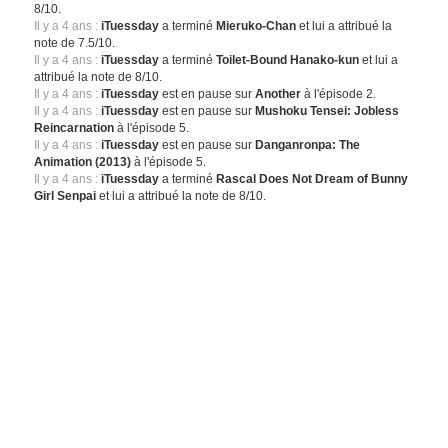
8/10.
Il y a 4 ans :
iTuessday
a terminé
Mieruko-Chan
et lui a attribué la
note de 7.5/10.
Il y a 4 ans :
iTuessday
a terminé
Toilet-Bound Hanako-kun
et lui a
attribué la note de 8/10.
Il y a 4 ans :
iTuessday
est en pause sur
Another
à l'épisode 2.
Il y a 4 ans :
iTuessday
est en pause sur
Mushoku Tensei: Jobless
Reincarnation
à l'épisode 5.
Il y a 4 ans :
iTuessday
est en pause sur
Danganronpa: The
Animation (2013)
à l'épisode 5.
Il y a 4 ans :
iTuessday
a terminé
Rascal Does Not Dream of Bunny
Girl Senpai
et lui a attribué la note de 8/10.