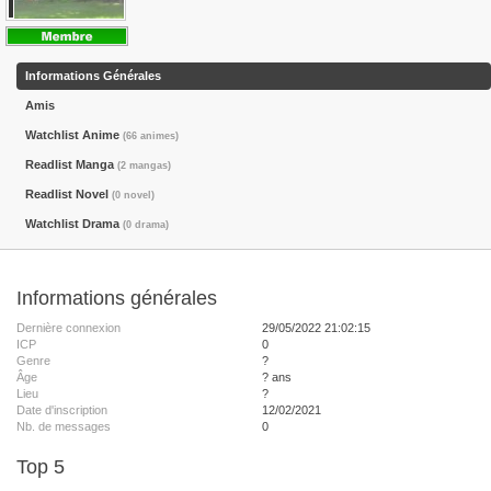
Informations Générales
Amis
Watchlist Anime
(66 animes)
Readlist Manga
(2 mangas)
Readlist Novel
(0 novel)
Watchlist Drama
(0 drama)
Informations générales
Dernière connexion
29/05/2022 21:02:15
ICP
0
Genre
?
Âge
? ans
Lieu
?
Date d'inscription
12/02/2021
Nb. de messages
0
Top 5