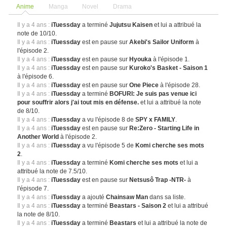
Anime
Manga
Novel
Drama
Il y a 4 ans :
iTuessday
a terminé
Jujutsu Kaisen
et lui a attribué la
note de 10/10.
Il y a 4 ans :
iTuessday
est en pause sur
Akebi's Sailor Uniform
à
l'épisode 2.
Il y a 4 ans :
iTuessday
est en pause sur
Hyouka
à l'épisode 1.
Il y a 4 ans :
iTuessday
est en pause sur
Kuroko's Basket - Saison 1
à l'épisode 6.
Il y a 4 ans :
iTuessday
est en pause sur
One Piece
à l'épisode 28.
Il y a 4 ans :
iTuessday
a terminé
BOFURI: Je suis pas venue ici
pour souffrir alors j'ai tout mis en défense.
et lui a attribué la note
de 8/10.
Il y a 4 ans :
iTuessday
a vu l'épisode 8 de
SPY x FAMILY
.
Il y a 4 ans :
iTuessday
est en pause sur
Re:Zero - Starting Life in
Another World
à l'épisode 2.
Il y a 4 ans :
iTuessday
a vu l'épisode 5 de
Komi cherche ses mots
2
.
Il y a 4 ans :
iTuessday
a terminé
Komi cherche ses mots
et lui a
attribué la note de 7.5/10.
Il y a 4 ans :
iTuessday
est en pause sur
Netsusô Trap -NTR-
à
l'épisode 7.
Il y a 4 ans :
iTuessday
a ajouté
Chainsaw Man
dans sa liste.
Il y a 4 ans :
iTuessday
a terminé
Beastars - Saison 2
et lui a attribué
la note de 8/10.
Il y a 4 ans :
iTuessday
a terminé
Beastars
et lui a attribué la note de