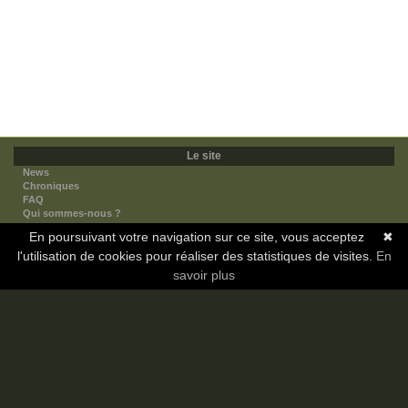
Le site
News
Chroniques
FAQ
Qui sommes-nous ?
Nos partenaires
En poursuivant votre navigation sur ce site, vous acceptez
✖
Faites-nous connaitre
l'utilisation de cookies pour réaliser des statistiques de visites.
Nous contacter
En
Nous soutenir
savoir plus
Mentions légales
Les sections
Animes
Mangas
Novels
Dramas
Informations