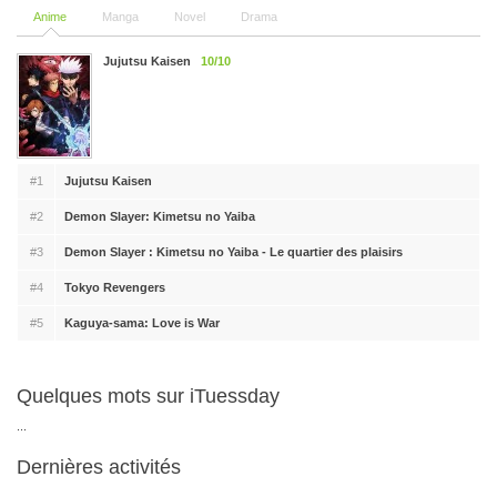
Anime
Manga
Novel
Drama
Jujutsu Kaisen
10/10
#1
Jujutsu Kaisen
#2
Demon Slayer: Kimetsu no Yaiba
#3
Demon Slayer : Kimetsu no Yaiba - Le quartier des plaisirs
#4
Tokyo Revengers
#5
Kaguya-sama: Love is War
Quelques mots sur iTuessday
...
Dernières activités