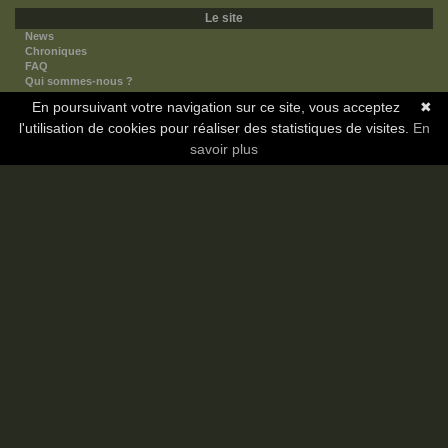
Le site
News
Chroniques
FAQ
Qui sommes-nous ?
Nos partenaires
En poursuivant votre navigation sur ce site, vous acceptez
✖
Faites-nous connaitre
l'utilisation de cookies pour réaliser des statistiques de visites.
Nous contacter
En
Nous soutenir
savoir plus
Mentions légales
Les sections
Animes
Mangas
Novels
Dramas
Informations
Communauté
Forum
Membres
Classement Icp
Discord