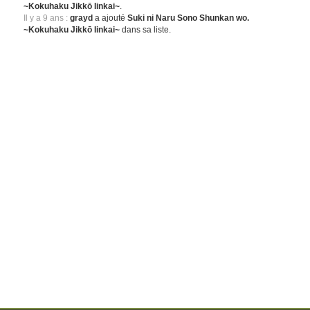
~Kokuhaku Jikkō Iinkai~
.
Il y a 9 ans :
grayd
a ajouté
Suki ni Naru Sono Shunkan wo.
~Kokuhaku Jikkō Iinkai~
dans sa liste.