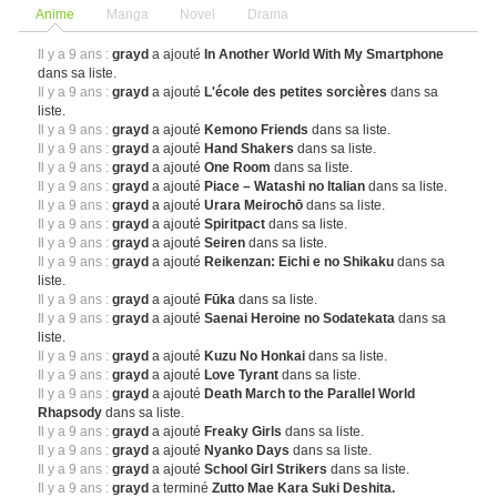
Anime
Manga
Novel
Drama
Il y a 9 ans :
grayd
a ajouté
In Another World With My Smartphone
dans sa liste.
Il y a 9 ans :
grayd
a ajouté
L'école des petites sorcières
dans sa
liste.
Il y a 9 ans :
grayd
a ajouté
Kemono Friends
dans sa liste.
Il y a 9 ans :
grayd
a ajouté
Hand Shakers
dans sa liste.
Il y a 9 ans :
grayd
a ajouté
One Room
dans sa liste.
Il y a 9 ans :
grayd
a ajouté
Piace – Watashi no Italian
dans sa liste.
Il y a 9 ans :
grayd
a ajouté
Urara Meirochō
dans sa liste.
Il y a 9 ans :
grayd
a ajouté
Spiritpact
dans sa liste.
Il y a 9 ans :
grayd
a ajouté
Seiren
dans sa liste.
Il y a 9 ans :
grayd
a ajouté
Reikenzan: Eichi e no Shikaku
dans sa
liste.
Il y a 9 ans :
grayd
a ajouté
Fūka
dans sa liste.
Il y a 9 ans :
grayd
a ajouté
Saenai Heroine no Sodatekata
dans sa
liste.
Il y a 9 ans :
grayd
a ajouté
Kuzu No Honkai
dans sa liste.
Il y a 9 ans :
grayd
a ajouté
Love Tyrant
dans sa liste.
Il y a 9 ans :
grayd
a ajouté
Death March to the Parallel World
Rhapsody
dans sa liste.
Il y a 9 ans :
grayd
a ajouté
Freaky Girls
dans sa liste.
Il y a 9 ans :
grayd
a ajouté
Nyanko Days
dans sa liste.
Il y a 9 ans :
grayd
a ajouté
School Girl Strikers
dans sa liste.
Il y a 9 ans :
grayd
a terminé
Zutto Mae Kara Suki Deshita.