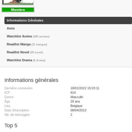
Informations Générales
Amis
Watchlist Anime
(385 animes)
Readlist Manga
(11 mangas)
Readlist Novel
(29 novel)
Watchlist Drama
(0 drama)
Informations générales
Dernière connexion
18/01/2022 15:03:11
ICP
614
Genre
Masculin
Âge
29 ans
Lieu
Belgique
Date d'inscription
08/04/2013
Nb. de messages
2
Top 5