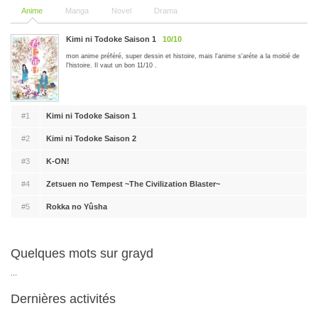
Anime
Manga
Novel
Drama
Kimi ni Todoke Saison 1
10/10
mon anime préféré, super dessin et histoire, mais l'anime s'aréte a la moitié de
l'histoire. Il vaut un bon 11/10 .
#1
Kimi ni Todoke Saison 1
#2
Kimi ni Todoke Saison 2
#3
K-ON!
#4
Zetsuen no Tempest ~The Civilization Blaster~
#5
Rokka no Yûsha
Quelques mots sur grayd
...
Dernières activités