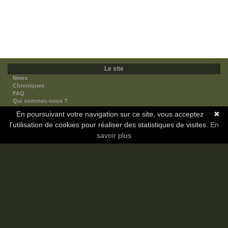
Le site
News
Chroniques
FAQ
Qui sommes-nous ?
Nos partenaires
En poursuivant votre navigation sur ce site, vous acceptez
✖
Faites-nous connaitre
l'utilisation de cookies pour réaliser des statistiques de visites.
Nous contacter
En
Nous soutenir
savoir plus
Mentions légales
Les sections
Animes
Mangas
Novels
Dramas
Informations
Communauté
Forum