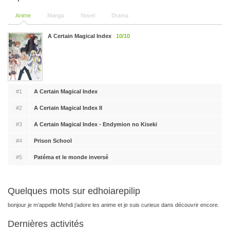
Anime
Manga
Novel
Drama
A Certain Magical Index
10/10
#1
A Certain Magical Index
#2
A Certain Magical Index II
#3
A Certain Magical Index - Endymion no Kiseki
#4
Prison School
#5
Patéma et le monde inversé
Quelques mots sur edhoiarepilip
bonjour je m’appelle Mehdi j'adore les anime et je suis curieux dans découvrir encore.
Dernières activités