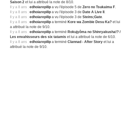
Saison 2
et lui a attribué la note de 8/10.
Il y a 8 ans :
edhoiarepilip
a vu l'épisode 5 de
Zero no Tsukaima F
.
Il y a 8 ans :
edhoiarepilip
a vu l'épisode 3 de
Date A Live II
.
Il y a 8 ans :
edhoiarepilip
a vu l'épisode 3 de
Steins;Gate
.
Il y a 8 ans :
edhoiarepilip
a terminé
Kore wa Zombie Desu Ka?
et lui
a attribué la note de 9/10.
Il y a 8 ans :
edhoiarepilip
a terminé
Rokujyôma no Shinryakusha!? /
Les envahisseurs des six tatamis
et lui a attribué la note de 6/10.
Il y a 8 ans :
edhoiarepilip
a terminé
Clannad - After Story
et lui a
attribué la note de 9/10.