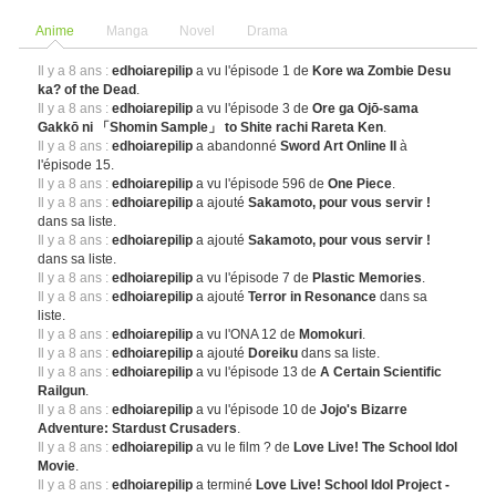
Anime
Manga
Novel
Drama
Il y a 8 ans :
edhoiarepilip
a vu l'épisode 1 de
Kore wa Zombie Desu
ka? of the Dead
.
Il y a 8 ans :
edhoiarepilip
a vu l'épisode 3 de
Ore ga Ojō-sama
Gakkō ni 「Shomin Sample」 to Shite rachi Rareta Ken
.
Il y a 8 ans :
edhoiarepilip
a abandonné
Sword Art Online II
à
l'épisode 15.
Il y a 8 ans :
edhoiarepilip
a vu l'épisode 596 de
One Piece
.
Il y a 8 ans :
edhoiarepilip
a ajouté
Sakamoto, pour vous servir !
dans sa liste.
Il y a 8 ans :
edhoiarepilip
a ajouté
Sakamoto, pour vous servir !
dans sa liste.
Il y a 8 ans :
edhoiarepilip
a vu l'épisode 7 de
Plastic Memories
.
Il y a 8 ans :
edhoiarepilip
a ajouté
Terror in Resonance
dans sa
liste.
Il y a 8 ans :
edhoiarepilip
a vu l'ONA 12 de
Momokuri
.
Il y a 8 ans :
edhoiarepilip
a ajouté
Doreiku
dans sa liste.
Il y a 8 ans :
edhoiarepilip
a vu l'épisode 13 de
A Certain Scientific
Railgun
.
Il y a 8 ans :
edhoiarepilip
a vu l'épisode 10 de
Jojo's Bizarre
Adventure: Stardust Crusaders
.
Il y a 8 ans :
edhoiarepilip
a vu le film ? de
Love Live! The School Idol
Movie
.
Il y a 8 ans :
edhoiarepilip
a terminé
Love Live! School Idol Project -