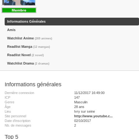
Informations Générales
Amis
Watchlist Anime
(269 animes)
Readlist Manga
(12 mangas)
Readlist Novel
(2 novel)
Watchlist Drama
(2 dramas)
Informations générales
Dernière connexion
11/12/2017 16:49:00
ICP
147
Genre
Masculin
Âge
28 ans
Lieu
Ivry sur seine
Site personnel
http://www.youtube.c...
Date d'inscription
02/10/2017
Nb. de messages
2
Top 5