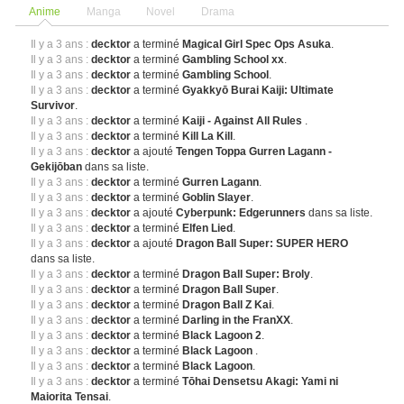
Anime
Manga
Novel
Drama
Il y a 3 ans :
decktor
a terminé
Magical Girl Spec Ops Asuka
.
Il y a 3 ans :
decktor
a terminé
Gambling School xx
.
Il y a 3 ans :
decktor
a terminé
Gambling School
.
Il y a 3 ans :
decktor
a terminé
Gyakkyō Burai Kaiji: Ultimate
Survivor
.
Il y a 3 ans :
decktor
a terminé
Kaiji - Against All Rules
.
Il y a 3 ans :
decktor
a terminé
Kill La Kill
.
Il y a 3 ans :
decktor
a ajouté
Tengen Toppa Gurren Lagann -
Gekijōban
dans sa liste.
Il y a 3 ans :
decktor
a terminé
Gurren Lagann
.
Il y a 3 ans :
decktor
a terminé
Goblin Slayer
.
Il y a 3 ans :
decktor
a ajouté
Cyberpunk: Edgerunners
dans sa liste.
Il y a 3 ans :
decktor
a terminé
Elfen Lied
.
Il y a 3 ans :
decktor
a ajouté
Dragon Ball Super: SUPER HERO
dans sa liste.
Il y a 3 ans :
decktor
a terminé
Dragon Ball Super: Broly
.
Il y a 3 ans :
decktor
a terminé
Dragon Ball Super
.
Il y a 3 ans :
decktor
a terminé
Dragon Ball Z Kai
.
Il y a 3 ans :
decktor
a terminé
Darling in the FranXX
.
Il y a 3 ans :
decktor
a terminé
Black Lagoon 2
.
Il y a 3 ans :
decktor
a terminé
Black Lagoon
.
Il y a 3 ans :
decktor
a terminé
Black Lagoon
.
Il y a 3 ans :
decktor
a terminé
Tōhai Densetsu Akagi: Yami ni
Maiorita Tensai
.