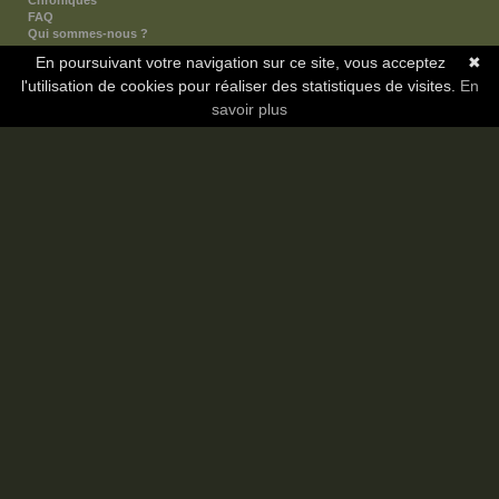
Chroniques
FAQ
Qui sommes-nous ?
Nos partenaires
En poursuivant votre navigation sur ce site, vous acceptez
✖
Faites-nous connaitre
l'utilisation de cookies pour réaliser des statistiques de visites.
Nous contacter
En
Nous soutenir
savoir plus
Mentions légales
Les sections
Animes
Mangas
Novels
Dramas
Informations
Communauté
Forum
Membres
Classement Icp
Discord