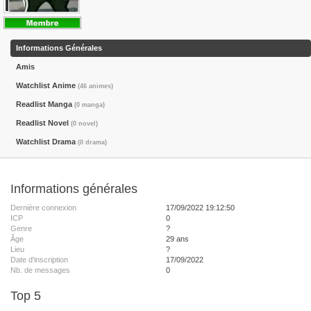
Informations Générales
Amis
Watchlist Anime
(46 animes)
Readlist Manga
(0 manga)
Readlist Novel
(0 novel)
Watchlist Drama
(0 drama)
Informations générales
Dernière connexion
17/09/2022 19:12:50
ICP
0
Genre
?
Âge
29 ans
Lieu
?
Date d'inscription
17/09/2022
Nb. de messages
0
Top 5