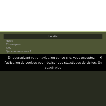
Le site
News
Chroniques
FAQ
Qui sommes-nous ?
Nos partenaires
En poursuivant votre navigation sur ce site, vous acceptez
✖
Faites-nous connaitre
l'utilisation de cookies pour réaliser des statistiques de visites.
Nous contacter
En
Nous soutenir
savoir plus
Mentions légales
Les sections
Animes
Mangas
Novels
Dramas
Informations
Communauté