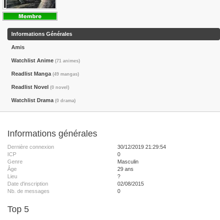
Informations Générales
Amis
Watchlist Anime
(71 animes)
Readlist Manga
(49 mangas)
Readlist Novel
(0 novel)
Watchlist Drama
(0 drama)
Informations générales
Dernière connexion
30/12/2019 21:29:54
ICP
0
Genre
Masculin
Âge
29 ans
Lieu
?
Date d'inscription
02/08/2015
Nb. de messages
0
Top 5