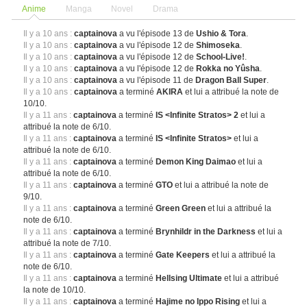
Anime
Manga
Novel
Drama
Il y a 10 ans :
captainova
a vu l'épisode 13 de
Ushio & Tora
.
Il y a 10 ans :
captainova
a vu l'épisode 12 de
Shimoseka
.
Il y a 10 ans :
captainova
a vu l'épisode 12 de
School-Live!
.
Il y a 10 ans :
captainova
a vu l'épisode 12 de
Rokka no Yûsha
.
Il y a 10 ans :
captainova
a vu l'épisode 11 de
Dragon Ball Super
.
Il y a 10 ans :
captainova
a terminé
AKIRA
et lui a attribué la note de
10/10.
Il y a 11 ans :
captainova
a terminé
IS <Infinite Stratos> 2
et lui a
attribué la note de 6/10.
Il y a 11 ans :
captainova
a terminé
IS <Infinite Stratos>
et lui a
attribué la note de 6/10.
Il y a 11 ans :
captainova
a terminé
Demon King Daimao
et lui a
attribué la note de 6/10.
Il y a 11 ans :
captainova
a terminé
GTO
et lui a attribué la note de
9/10.
Il y a 11 ans :
captainova
a terminé
Green Green
et lui a attribué la
note de 6/10.
Il y a 11 ans :
captainova
a terminé
Brynhildr in the Darkness
et lui a
attribué la note de 7/10.
Il y a 11 ans :
captainova
a terminé
Gate Keepers
et lui a attribué la
note de 6/10.
Il y a 11 ans :
captainova
a terminé
Hellsing Ultimate
et lui a attribué
la note de 10/10.
Il y a 11 ans :
captainova
a terminé
Hajime no Ippo Rising
et lui a