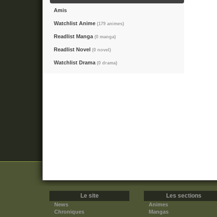
Amis
Watchlist Anime
(179 animes)
Readlist Manga
(0 manga)
Readlist Novel
(0 novel)
Watchlist Drama
(0 drama)
Le site
Les sections
News
Animes
Chroniques
Mangas