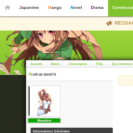
Japanime
Manga
Novel
Drama
Communa
MESSAG
Accueil
News
Chroniques
FAQ
Qui sommes-
Profil de blm974
Informations Générales