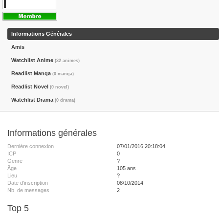
Informations Générales
Amis
Watchlist Anime
(32 animes)
Readlist Manga
(0 manga)
Readlist Novel
(0 novel)
Watchlist Drama
(0 drama)
Informations générales
Dernière connexion
07/01/2016 20:18:04
ICP
0
Genre
?
Âge
105 ans
Lieu
?
Date d'inscription
08/10/2014
Nb. de messages
2
Top 5