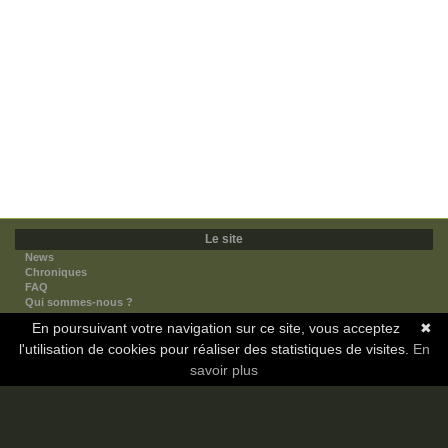
Le site
News
Chroniques
FAQ
Qui sommes-nous ?
Nos partenaires
En poursuivant votre navigation sur ce site, vous acceptez
✖
Faites-nous connaitre
l'utilisation de cookies pour réaliser des statistiques de visites.
Nous contacter
En
Nous soutenir
savoir plus
Mentions légales
Les sections
Animes
Mangas