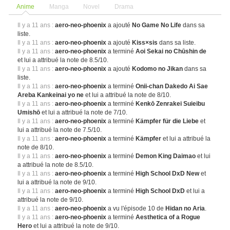
Anime
Manga
Novel
Drama
Il y a 11 ans :
aero-neo-phoenix
a ajouté
No Game No Life
dans sa
liste.
Il y a 11 ans :
aero-neo-phoenix
a ajouté
Kiss×sis
dans sa liste.
Il y a 11 ans :
aero-neo-phoenix
a terminé
Aoi Sekai no Chūshin de
et lui a attribué la note de 8.5/10.
Il y a 11 ans :
aero-neo-phoenix
a ajouté
Kodomo no Jikan
dans sa
liste.
Il y a 11 ans :
aero-neo-phoenix
a terminé
Onii-chan Dakedo Ai Sae
Areba Kankeinai yo ne
et lui a attribué la note de 8/10.
Il y a 11 ans :
aero-neo-phoenix
a terminé
Kenkō Zenrakei Suieibu
Umishō
et lui a attribué la note de 7/10.
Il y a 11 ans :
aero-neo-phoenix
a terminé
Kämpfer für die Liebe
et
lui a attribué la note de 7.5/10.
Il y a 11 ans :
aero-neo-phoenix
a terminé
Kämpfer
et lui a attribué la
note de 8/10.
Il y a 11 ans :
aero-neo-phoenix
a terminé
Demon King Daimao
et lui
a attribué la note de 8.5/10.
Il y a 11 ans :
aero-neo-phoenix
a terminé
High School DxD New
et
lui a attribué la note de 9/10.
Il y a 11 ans :
aero-neo-phoenix
a terminé
High School DxD
et lui a
attribué la note de 9/10.
Il y a 11 ans :
aero-neo-phoenix
a vu l'épisode 10 de
Hidan no Aria
.
Il y a 11 ans :
aero-neo-phoenix
a terminé
Aesthetica of a Rogue
Hero
et lui a attribué la note de 9/10.