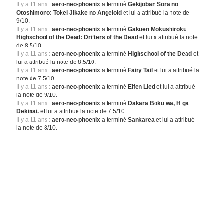
Il y a 11 ans :
aero-neo-phoenix
a terminé
Gekijōban Sora no
Otoshimono: Tokei Jikake no Angeloid
et lui a attribué la note de
9/10.
Il y a 11 ans :
aero-neo-phoenix
a terminé
Gakuen Mokushiroku
Highschool of the Dead: Drifters of the Dead
et lui a attribué la note
de 8.5/10.
Il y a 11 ans :
aero-neo-phoenix
a terminé
Highschool of the Dead
et
lui a attribué la note de 8.5/10.
Il y a 11 ans :
aero-neo-phoenix
a terminé
Fairy Tail
et lui a attribué la
note de 7.5/10.
Il y a 11 ans :
aero-neo-phoenix
a terminé
Elfen Lied
et lui a attribué
la note de 9/10.
Il y a 11 ans :
aero-neo-phoenix
a terminé
Dakara Boku wa, H ga
Dekinai.
et lui a attribué la note de 7.5/10.
Il y a 11 ans :
aero-neo-phoenix
a terminé
Sankarea
et lui a attribué
la note de 8/10.