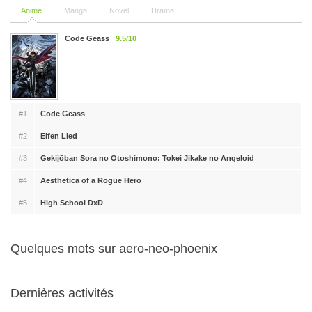
Anime
Manga
Novel
Drama
Code Geass
9.5/10
#1
Code Geass
#2
Elfen Lied
#3
Gekijōban Sora no Otoshimono: Tokei Jikake no Angeloid
#4
Aesthetica of a Rogue Hero
#5
High School DxD
Quelques mots sur aero-neo-phoenix
...
Dernières activités