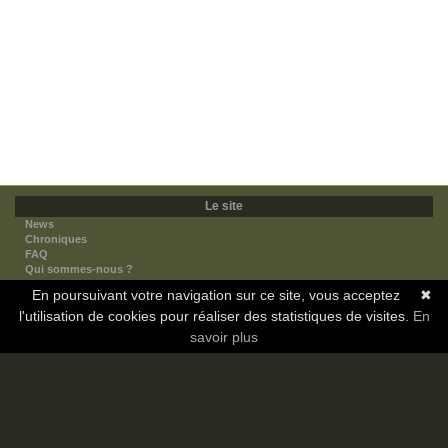
Le site
News
Chroniques
FAQ
Qui sommes-nous ?
Nos partenaires
En poursuivant votre navigation sur ce site, vous acceptez
✖
Faites-nous connaitre
l'utilisation de cookies pour réaliser des statistiques de visites.
Nous contacter
En
Nous soutenir
savoir plus
Mentions légales
Les sections
Animes
Mangas
Novels
Dramas