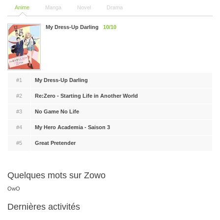
Anime
Manga
Novel
Drama
My Dress-Up Darling
10/10
#1
My Dress-Up Darling
#2
Re:Zero - Starting Life in Another World
#3
No Game No Life
#4
My Hero Academia - Saison 3
#5
Great Pretender
Quelques mots sur Zowo
OwO
Dernières activités