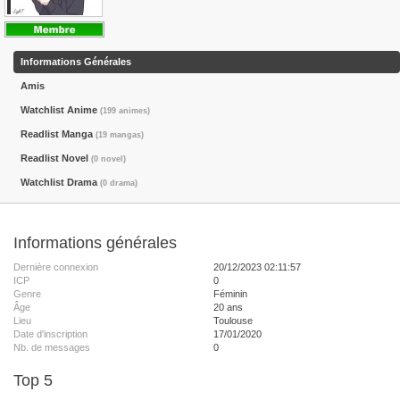
Informations Générales
Amis
Watchlist Anime
(199 animes)
Readlist Manga
(19 mangas)
Readlist Novel
(0 novel)
Watchlist Drama
(0 drama)
Informations générales
Dernière connexion
20/12/2023 02:11:57
ICP
0
Genre
Féminin
Âge
20 ans
Lieu
Toulouse
Date d'inscription
17/01/2020
Nb. de messages
0
Top 5