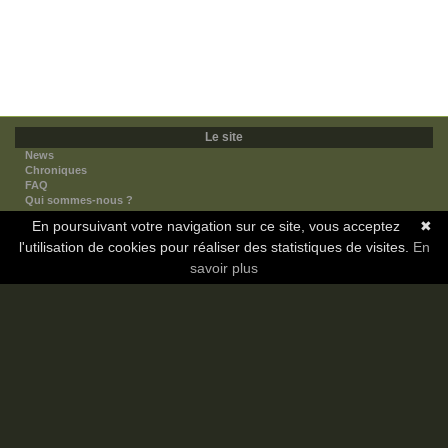
Le site
News
Chroniques
FAQ
Qui sommes-nous ?
Nos partenaires
En poursuivant votre navigation sur ce site, vous acceptez
✖
Faites-nous connaitre
l'utilisation de cookies pour réaliser des statistiques de visites.
Nous contacter
En
Nous soutenir
savoir plus
Mentions légales
Les sections
Animes
Mangas
Novels
Dramas
Informations
Communauté
Forum