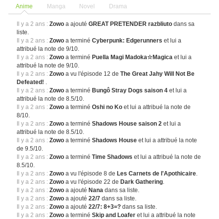
Anime
Manga
Novel
Drama
Il y a 2 ans :
Zowo
a ajouté
GREAT PRETENDER razbliuto
dans sa
liste.
Il y a 2 ans :
Zowo
a terminé
Cyberpunk: Edgerunners
et lui a
attribué la note de 9/10.
Il y a 2 ans :
Zowo
a terminé
Puella Magi Madoka☆Magica
et lui a
attribué la note de 9/10.
Il y a 2 ans :
Zowo
a vu l'épisode 12 de
The Great Jahy Will Not Be
Defeated!
.
Il y a 2 ans :
Zowo
a terminé
Bungô Stray Dogs saison 4
et lui a
attribué la note de 8.5/10.
Il y a 2 ans :
Zowo
a terminé
Oshi no Ko
et lui a attribué la note de
8/10.
Il y a 2 ans :
Zowo
a terminé
Shadows House saison 2
et lui a
attribué la note de 8.5/10.
Il y a 2 ans :
Zowo
a terminé
Shadows House
et lui a attribué la note
de 9.5/10.
Il y a 2 ans :
Zowo
a terminé
Time Shadows
et lui a attribué la note de
8.5/10.
Il y a 2 ans :
Zowo
a vu l'épisode 8 de
Les Carnets de l'Apothicaire
.
Il y a 2 ans :
Zowo
a vu l'épisode 22 de
Dark Gathering
.
Il y a 2 ans :
Zowo
a ajouté
Nana
dans sa liste.
Il y a 2 ans :
Zowo
a ajouté
22/7
dans sa liste.
Il y a 2 ans :
Zowo
a ajouté
22/7: 8+3=?
dans sa liste.
Il y a 2 ans :
Zowo
a terminé
Skip and Loafer
et lui a attribué la note