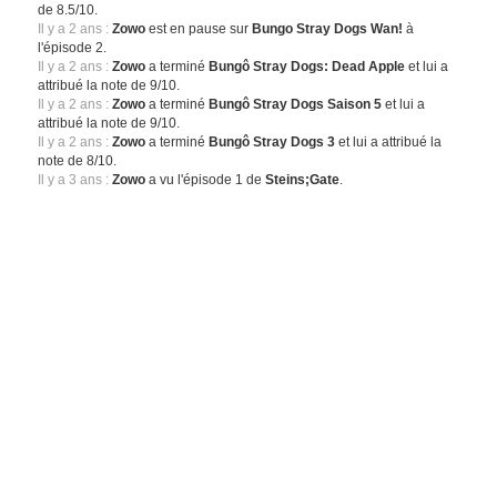
de 8.5/10.
Il y a 2 ans :
Zowo
est en pause sur
Bungo Stray Dogs Wan!
à
l'épisode 2.
Il y a 2 ans :
Zowo
a terminé
Bungô Stray Dogs: Dead Apple
et lui a
attribué la note de 9/10.
Il y a 2 ans :
Zowo
a terminé
Bungô Stray Dogs Saison 5
et lui a
attribué la note de 9/10.
Il y a 2 ans :
Zowo
a terminé
Bungô Stray Dogs 3
et lui a attribué la
note de 8/10.
Il y a 3 ans :
Zowo
a vu l'épisode 1 de
Steins;Gate
.