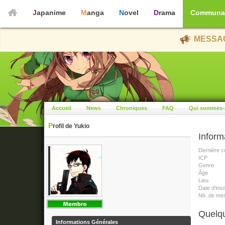
Japanime
Manga
Novel
Drama
Communa
MESSAG
Accueil
News
Chroniques
FAQ
Qui sommes-
Profil de Yukio
Inform
Dernière c
ICP
Genre
Âge
Lieu
Date d'insc
Nb. de me
Quelqu
Informations Générales