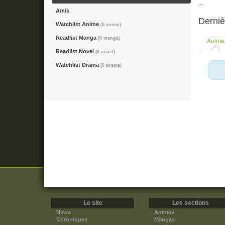
...
Amis
Derniè
Watchlist Anime
(0 anime)
Readlist Manga
(0 manga)
Anime
Readlist Novel
(0 novel)
Watchlist Drama
(0 drama)
Le site
Les sections
News
Animes
Chroniques
Mangas