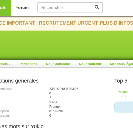
uté
Forum
E IMPORTANT : RECRUTEMENT URGENT. PLUS D'INFOS
nous ?
Partenaires
Nous contacter
Nous soutenir
Mentions léga
ations générales
Top 5
onnexion
23/11/2018 00:03:25
Anime
0
?
? ans
France
ription
01/02/2016
ssages
0
es mots sur Yukio