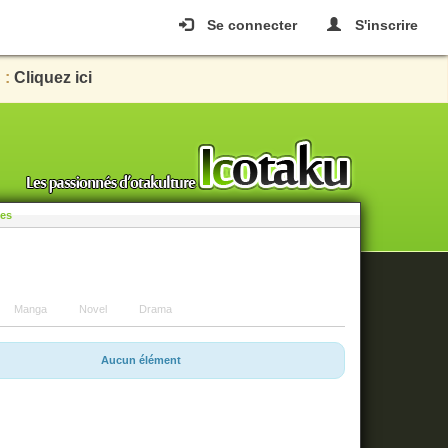
Se connecter
S'inscrire
 :
Cliquez ici
les
Manga
Novel
Drama
Aucun élément