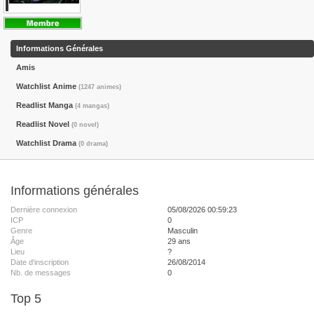
Informations Générales
Amis
Watchlist Anime
(1247 animes)
Readlist Manga
(4 mangas)
Readlist Novel
(0 novel)
Watchlist Drama
(0 drama)
Informations générales
Dernière connexion
05/08/2026 00:59:23
ICP
0
Genre
Masculin
Âge
29 ans
Lieu
?
Date d'inscription
26/08/2014
Nb. de messages
0
Top 5