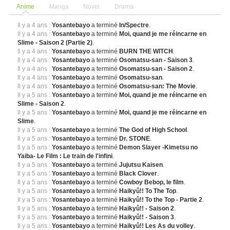
Anime
Manga
Novel
Drama
Il y a 4 ans :
Yosantebayo
a terminé
In/Spectre
.
Il y a 4 ans :
Yosantebayo
a terminé
Moi, quand je me réincarne en
Slime - Saison 2 (Partie 2)
.
Il y a 4 ans :
Yosantebayo
a terminé
BURN THE WITCH
.
Il y a 4 ans :
Yosantebayo
a terminé
Osomatsu-san - Saison 3
.
Il y a 4 ans :
Yosantebayo
a terminé
Osomatsu-san - Saison 2
.
Il y a 4 ans :
Yosantebayo
a terminé
Osomatsu-san
.
Il y a 4 ans :
Yosantebayo
a terminé
Osomatsu-san: The Movie
.
Il y a 5 ans :
Yosantebayo
a terminé
Moi, quand je me réincarne en
Slime - Saison 2
.
Il y a 5 ans :
Yosantebayo
a terminé
Moi, quand je me réincarne en
Slime
.
Il y a 5 ans :
Yosantebayo
a terminé
The God of High School
.
Il y a 5 ans :
Yosantebayo
a terminé
Dr. STONE
.
Il y a 5 ans :
Yosantebayo
a terminé
Demon Slayer -Kimetsu no
Yaiba- Le Film : Le train de l'infini
.
Il y a 5 ans :
Yosantebayo
a terminé
Jujutsu Kaisen
.
Il y a 5 ans :
Yosantebayo
a terminé
Black Clover
.
Il y a 5 ans :
Yosantebayo
a terminé
Cowboy Bebop, le film
.
Il y a 5 ans :
Yosantebayo
a terminé
Haikyû!! To The Top
.
Il y a 5 ans :
Yosantebayo
a terminé
Haikyû!! To the Top - Partie 2
.
Il y a 5 ans :
Yosantebayo
a terminé
Haikyû!! - Saison 2
.
Il y a 5 ans :
Yosantebayo
a terminé
Haikyû!! - Saison 3
.
Il y a 5 ans :
Yosantebayo
a terminé
Haikyû!! Les As du volley
.