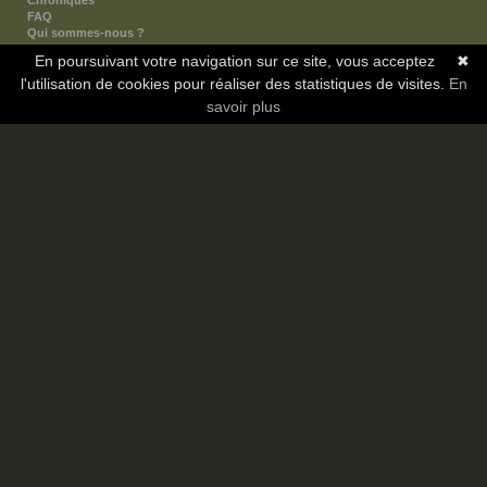
Chroniques
FAQ
Qui sommes-nous ?
Nos partenaires
En poursuivant votre navigation sur ce site, vous acceptez
✖
Faites-nous connaitre
l'utilisation de cookies pour réaliser des statistiques de visites.
Nous contacter
En
Nous soutenir
savoir plus
Mentions légales
Les sections
Animes
Mangas
Novels
Dramas
Informations
Communauté
Forum
Membres
Classement Icp
Discord