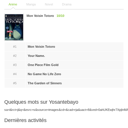
Anime
Manga
Novel
Drama
Mon Voisin Totoro
10/10
#1
Mon Voisin Totoro
#2
Your Name.
#3
One Piece Film Gold
#4
No Game No Life Zero
#5
The Garden of Sinners
Quelques mots sur Yosantebayo
sa=i&rct=j&q=&esrc=s&source=images&cd=&cad=rja&uact=8&ved=0ahUKEwjh
Dernières activités