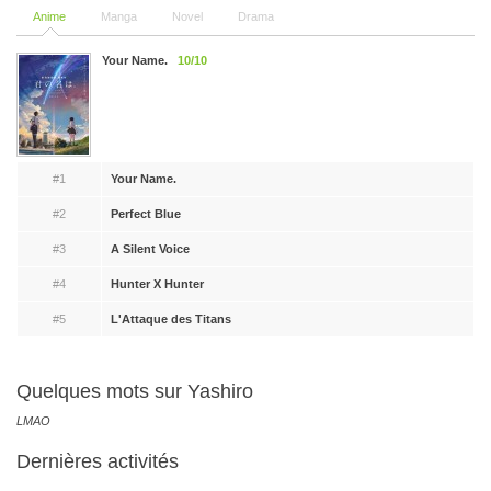
Anime
Manga
Novel
Drama
Your Name.
10/10
#1
Your Name.
#2
Perfect Blue
#3
A Silent Voice
#4
Hunter X Hunter
#5
L'Attaque des Titans
Quelques mots sur Yashiro
LMAO
Dernières activités