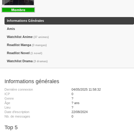
Informations Générales
Amis
Watchlist Anime
(37 animes)
Readlist Manga
(3 mangas)
Readlist Novel
(1 novel)
Watchlist Drama
(3 dramas)
Informations générales
Dernière connexion
04/05/2025 11:58:32
ICP
0
Genre
?
Âge
? ans
Lieu
?
Date d'inscription
22/08/2024
Nb. de messages
0
Top 5