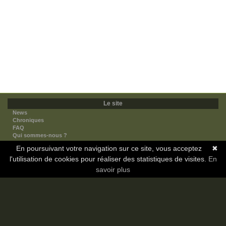
Le site
News
Chroniques
FAQ
Qui sommes-nous ?
Nos partenaires
En poursuivant votre navigation sur ce site, vous acceptez
✖
Faites-nous connaitre
l'utilisation de cookies pour réaliser des statistiques de visites.
Nous contacter
En
Nous soutenir
savoir plus
Mentions légales
Les sections
Animes
Mangas
Novels
Dramas