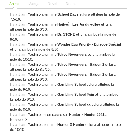
Anime
Manga
Novel
Drama
Il y a 1 an :
Yashiro
a terminé
School Days
et lui a attribué la note de
7.5/10.
Il y a 1 an :
Yashiro
a terminé
Haikyû!! Les As du volley
et lui a
attribué la note de 6/10.
Il y a 1 an :
Yashiro
a terminé
Dr. STONE
et lui a attribué la note de
8/10.
Il y a 1 an :
Yashiro
a terminé
Wonder Egg Priority - Épisode Spécial
et lui a attribué la note de 8/10.
Il y a 1 an :
Yashiro
a terminé
Tokyo Revengers
et lui a attribué la
note de 10/10.
Il y a 1 an :
Yashiro
a terminé
Tokyo Revengers - Saison 2
et lui a
attribué la note de 8.5/10.
Il y a 1 an :
Yashiro
a terminé
Tokyo Revengers - Saison 2
et lui a
attribué la note de 9/10.
Il y a 1 an :
Yashiro
a terminé
Gambling School
et lui a attribué la
note de 9/10.
Il y a 1 an :
Yashiro
a terminé
Gambling School Twin
et lui a attribué
la note de 9/10.
Il y a 1 an :
Yashiro
a terminé
Gambling School xx
et lui a attribué la
note de 8/10.
Il y a 1 an :
Yashiro
est en pause sur
Hunter × Hunter 2011
à
l'épisode 3.
Il y a 1 an :
Yashiro
a terminé
Hunter X Hunter
et lui a attribué la note
de 10/10.