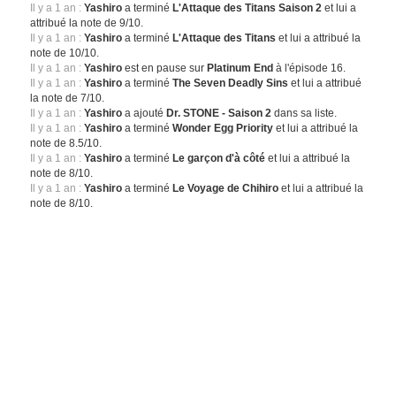
Il y a 1 an :
Yashiro
a terminé
L'Attaque des Titans Saison 2
et lui a
attribué la note de 9/10.
Il y a 1 an :
Yashiro
a terminé
L'Attaque des Titans
et lui a attribué la
note de 10/10.
Il y a 1 an :
Yashiro
est en pause sur
Platinum End
à l'épisode 16.
Il y a 1 an :
Yashiro
a terminé
The Seven Deadly Sins
et lui a attribué
la note de 7/10.
Il y a 1 an :
Yashiro
a ajouté
Dr. STONE - Saison 2
dans sa liste.
Il y a 1 an :
Yashiro
a terminé
Wonder Egg Priority
et lui a attribué la
note de 8.5/10.
Il y a 1 an :
Yashiro
a terminé
Le garçon d'à côté
et lui a attribué la
note de 8/10.
Il y a 1 an :
Yashiro
a terminé
Le Voyage de Chihiro
et lui a attribué la
note de 8/10.