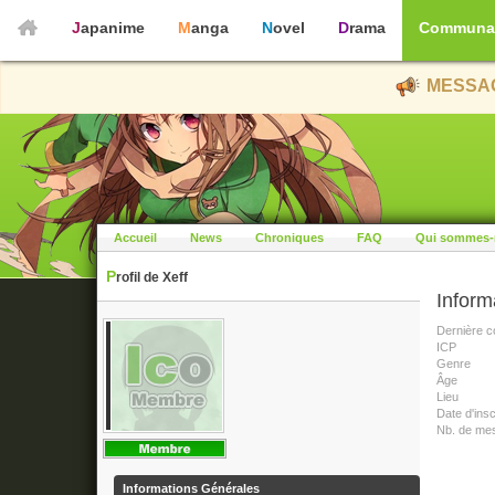
Japanime
Manga
Novel
Drama
Communa
MESSAG
Accueil
News
Chroniques
FAQ
Qui sommes-
Profil de Xeff
Inform
Dernière c
ICP
Genre
Âge
Lieu
Date d'insc
Nb. de me
Informations Générales