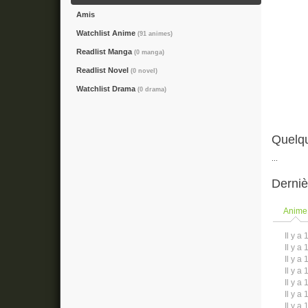
Amis
Watchlist Anime
(91 animes)
Readlist Manga
(0 manga)
Readlist Novel
(0 novel)
Watchlist Drama
(0 drama)
Quelqu
...
Derniè
Anime
Il y a 
Il y a 
Il y a 
Il y a 
Il y a 
Il y a 
Il y a 