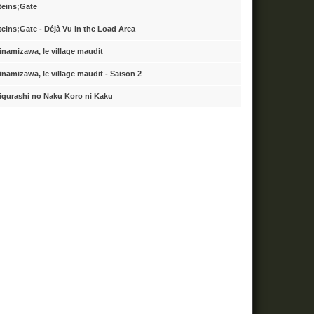
teins;Gate
teins;Gate - Déjà Vu in the Load Area
inamizawa, le village maudit
inamizawa, le village maudit - Saison 2
igurashi no Naku Koro ni Kaku