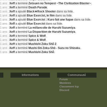
11 ans :
Xeff
a terminé
Zetsuen no Tempest ~The Civilization Blaster~
.
11 ans :
Xeff
a terminé
Death Parade
.
11 ans :
Xeff
a ajouté
Black★Rock Shooter
dans sa liste.
11 ans :
Xeff
a ajouté
Blue Exorcist, le film
dans sa liste.
11 ans :
Xeff
a ajouté
Blue Exorcist : Kuro fait une fugue
dans sa liste.
11 ans :
Xeff
a ajouté
Blue Exorcist
dans sa liste.
11 ans :
Xeff
a terminé
La mélancolie de Haruhi Suzumiya
.
11 ans :
Xeff
a terminé
La Disparition de Haruhi Suzumiya
.
11 ans :
Xeff
a terminé
Spice & Wolf
.
11 ans :
Xeff
a terminé
Spice & Wolf
.
11 ans :
Xeff
a terminé
Mushishi Zoku Shô 2
.
11 ans :
Xeff
a terminé
Mushi-Shi Zoku-Shō - Suzu no Shizuku
.
11 ans :
Xeff
a terminé
Mushishi Zoku Shô
.
Informations
Communauté
Forum
Membres
Classement Icp
Discord