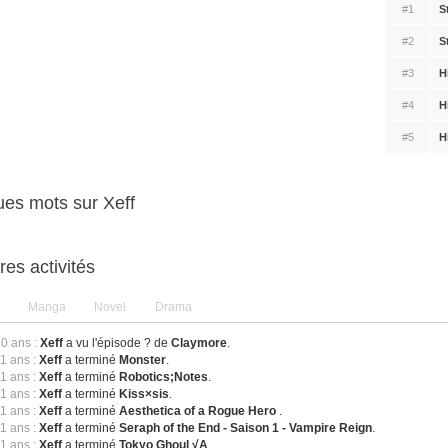
#1
S
#2
S
#3
H
#4
H
#5
H
es mots sur Xeff
res activités
Manga
Novel
Drama
10 ans :
Xeff
a vu l'épisode ? de
Claymore
.
11 ans :
Xeff
a terminé
Monster
.
11 ans :
Xeff
a terminé
Robotics;Notes
.
11 ans :
Xeff
a terminé
Kiss×sis
.
11 ans :
Xeff
a terminé
Aesthetica of a Rogue Hero
.
11 ans :
Xeff
a terminé
Seraph of the End - Saison 1 - Vampire Reign
.
11 ans :
Xeff
a terminé
Tokyo Ghoul √A
.