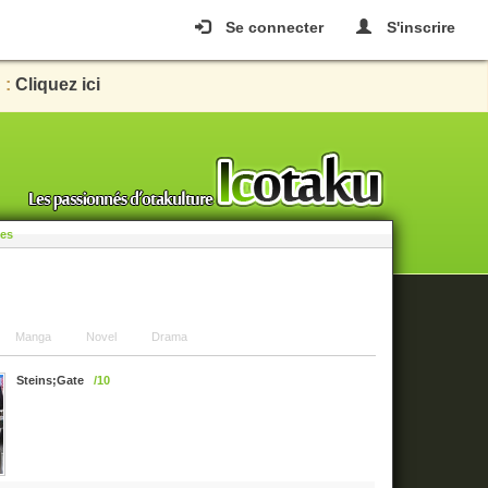
Se connecter
S'inscrire
 :
Cliquez ici
les
Manga
Novel
Drama
Steins;Gate
/10