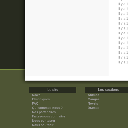
Il y a 
Il y a 
Il y a 
Il y a 
Il y a 
Il y a 
Il y a 
Il y a 
Il y a 
Il y a 
Il y a 
Il y a 
Il y a 
Le site
Les sections
News
Animes
Chroniques
Mangas
FAQ
Novels
Qui sommes-nous ?
Dramas
Nos partenaires
Faites-nous connaitre
Nous contacter
Nous soutenir