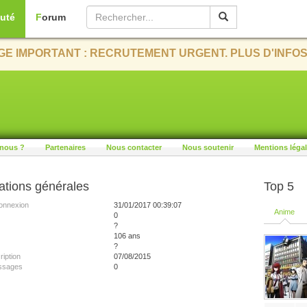
uté
Forum
E IMPORTANT : RECRUTEMENT URGENT. PLUS D'INFOS
nous ?
Partenaires
Nous contacter
Nous soutenir
Mentions léga
ations générales
Top 5
onnexion
31/01/2017 00:39:07
Anime
0
?
106 ans
?
ription
07/08/2015
ssages
0