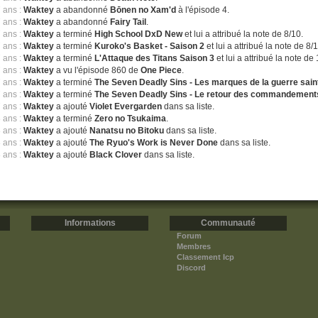
7 ans :
Waktey
a abandonné
Bōnen no Xam'd
à l'épisode 4.
7 ans :
Waktey
a abandonné
Fairy Tail
.
7 ans :
Waktey
a terminé
High School DxD New
et lui a attribué la note de 8/10.
7 ans :
Waktey
a terminé
Kuroko's Basket - Saison 2
et lui a attribué la note de 8/
7 ans :
Waktey
a terminé
L'Attaque des Titans Saison 3
et lui a attribué la note de
7 ans :
Waktey
a vu l'épisode 860 de
One Piece
.
7 ans :
Waktey
a terminé
The Seven Deadly Sins - Les marques de la guerre sain
7 ans :
Waktey
a terminé
The Seven Deadly Sins - Le retour des commandement
7 ans :
Waktey
a ajouté
Violet Evergarden
dans sa liste.
8 ans :
Waktey
a terminé
Zero no Tsukaima
.
8 ans :
Waktey
a ajouté
Nanatsu no Bitoku
dans sa liste.
8 ans :
Waktey
a ajouté
The Ryuo's Work is Never Done
dans sa liste.
8 ans :
Waktey
a ajouté
Black Clover
dans sa liste.
Informations
Communauté
Forum
Membres
Classement Icp
Discord