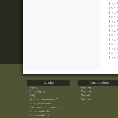
Il y a 
Il y a 
Il y a 
Il y a 
Il y a 
Il y a 
Il y a 
Il y a 
Il y a 
Il y a 
Il y a 
Il y a 
Il y a 
Le site
Les sections
News
Animes
Chroniques
Mangas
FAQ
Novels
Qui sommes-nous ?
Dramas
Nos partenaires
Faites-nous connaitre
Nous contacter
Nous soutenir