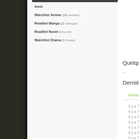
Amis
Watchlist Anime
(245 animes)
Readlist Manga
(22 mangas)
Readlist Novel
(0 novel)
Watchlist Drama
(0 drama)
Quelq
...
Derniè
Anime
Il y a 
Il y a 
Il y a 
Il y a 
Il y a 
Il y a 
Il y a 