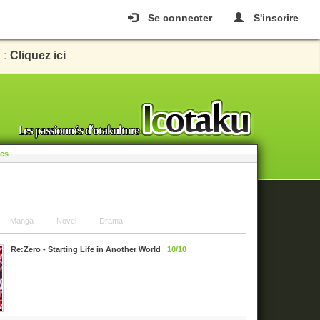
Se connecter
S'inscrire
 :
Cliquez ici
les
Manga
Novel
Drama
Re:Zero - Starting Life in Another World
10/10