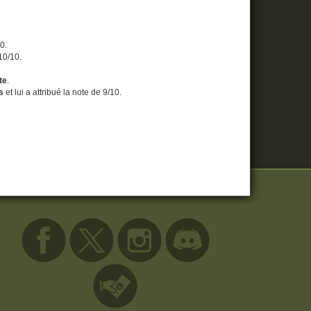
10.
 10/10.
te
.
s
et lui a attribué la note de 9/10.