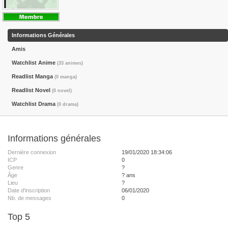
Informations Générales
Amis
Watchlist Anime
(33 animes)
Readlist Manga
(0 manga)
Readlist Novel
(0 novel)
Watchlist Drama
(0 drama)
Informations générales
Dernière connexion
19/01/2020 18:34:06
ICP
0
Genre
?
Âge
? ans
Lieu
?
Date d'inscription
06/01/2020
Nb. de messages
0
Top 5