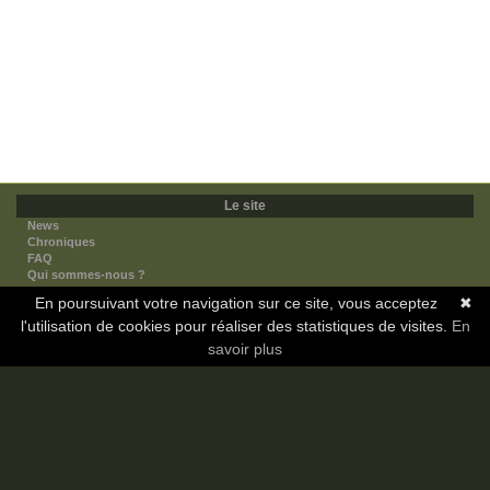
Le site
News
Chroniques
FAQ
Qui sommes-nous ?
Nos partenaires
En poursuivant votre navigation sur ce site, vous acceptez
✖
Faites-nous connaitre
l'utilisation de cookies pour réaliser des statistiques de visites.
Nous contacter
En
Nous soutenir
savoir plus
Mentions légales
Les sections
Animes
Mangas
Novels
Dramas
Informations