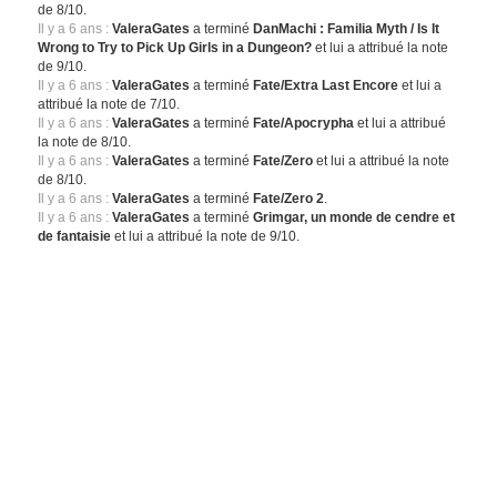
de 8/10.
Il y a 6 ans :
ValeraGates
a terminé
DanMachi : Familia Myth / Is It
Wrong to Try to Pick Up Girls in a Dungeon?
et lui a attribué la note
de 9/10.
Il y a 6 ans :
ValeraGates
a terminé
Fate/Extra Last Encore
et lui a
attribué la note de 7/10.
Il y a 6 ans :
ValeraGates
a terminé
Fate/Apocrypha
et lui a attribué
la note de 8/10.
Il y a 6 ans :
ValeraGates
a terminé
Fate/Zero
et lui a attribué la note
de 8/10.
Il y a 6 ans :
ValeraGates
a terminé
Fate/Zero 2
.
Il y a 6 ans :
ValeraGates
a terminé
Grimgar, un monde de cendre et
de fantaisie
et lui a attribué la note de 9/10.