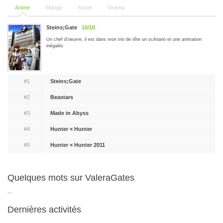
Anime
Manga
Novel
Drama
Steins;Gate
10/10
Un chef d'oeuvre, il est dans mon trio de tête un scénario et une animation
inégalés
#1
Steins;Gate
#2
Beastars
#3
Made in Abyss
#4
Hunter × Hunter
#5
Hunter × Hunter 2011
Quelques mots sur ValeraGates
...
Dernières activités