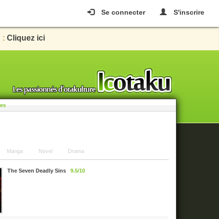
Se connecter
S'inscrire
 :
Cliquez ici
les
Manga
Novel
Drama
The Seven Deadly Sins
9.5/10