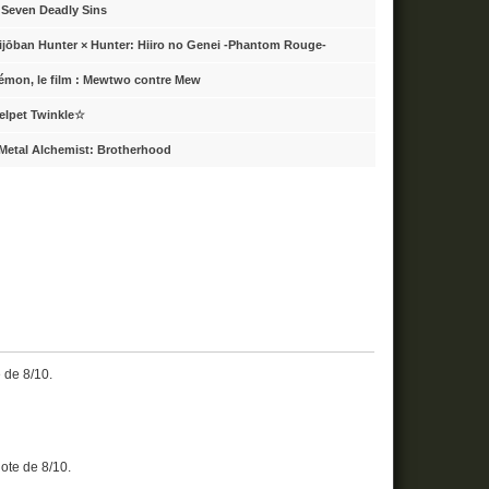
 Seven Deadly Sins
ijōban Hunter × Hunter: Hiiro no Genei -Phantom Rouge-
émon, le film : Mewtwo contre Mew
elpet Twinkle☆
lMetal Alchemist: Brotherhood
e de 8/10.
 note de 8/10.