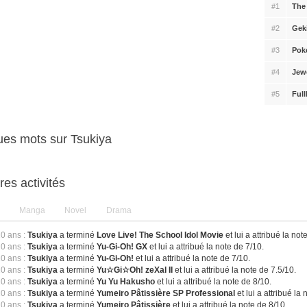
#1
The
#2
Gek
#3
Pok
#4
Jew
#5
Ful
es mots sur Tsukiya
res activités
Manga
Novel
Drama
10 ans :
Tsukiya
a terminé
Love Live! The School Idol Movie
et lui a attribué la not
10 ans :
Tsukiya
a terminé
Yu-Gi-Oh! GX
et lui a attribué la note de 7/10.
10 ans :
Tsukiya
a terminé
Yu-Gi-Oh!
et lui a attribué la note de 7/10.
10 ans :
Tsukiya
a terminé
Yu☆Gi☆Oh! zeXal II
et lui a attribué la note de 7.5/10.
10 ans :
Tsukiya
a terminé
Yu Yu Hakusho
et lui a attribué la note de 8/10.
10 ans :
Tsukiya
a terminé
Yumeiro Pâtissière SP Professional
et lui a attribué la
10 ans :
Tsukiya
a terminé
Yumeiro Pâtissière
et lui a attribué la note de 8/10.