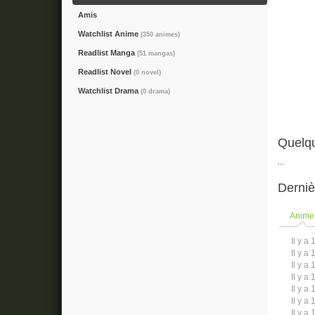
Amis
Watchlist Anime
(350 animes)
Readlist Manga
(51 mangas)
Readlist Novel
(0 novel)
Watchlist Drama
(0 drama)
Quelqu
...
Derniè
Anime
Il y a 
Il y a 
Il y a 
Il y a 
Il y a 
Il y a 
Il y a 