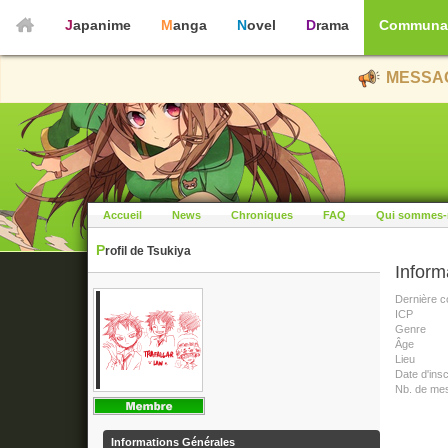
Japanime
Manga
Novel
Drama
Communa
MESSAG
Accueil
News
Chroniques
FAQ
Qui sommes-
Profil de Tsukiya
Inform
Dernière c
ICP
Genre
Âge
Lieu
Date d'insc
Nb. de me
Informations Générales