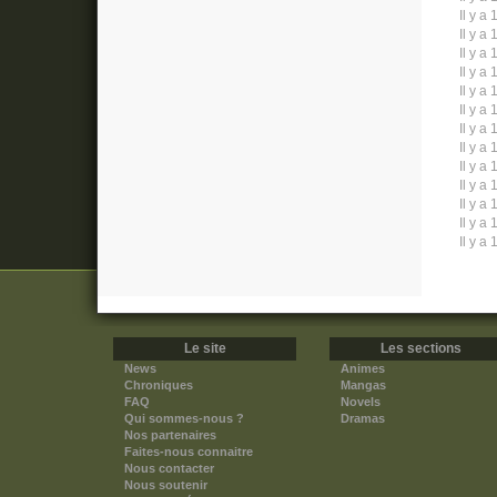
Il y a 
Il y a 
Il y a 
Il y a 
Il y a 
Il y a 
Il y a 
Il y a 
Il y a 
Il y a 
Il y a 
Il y a 
Il y a 
Le site
Les sections
News
Animes
Chroniques
Mangas
FAQ
Novels
Qui sommes-nous ?
Dramas
Nos partenaires
Faites-nous connaitre
Nous contacter
Nous soutenir