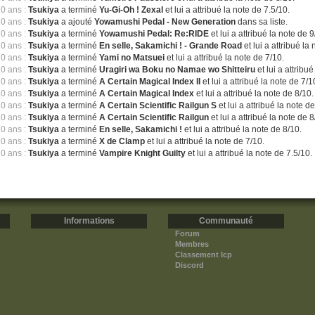
10 ans :
Tsukiya
a terminé
Yu-Gi-Oh ! Zexal
et lui a attribué la note de 7.5/10.
10 ans :
Tsukiya
a ajouté
Yowamushi Pedal - New Generation
dans sa liste.
10 ans :
Tsukiya
a terminé
Yowamushi Pedal: Re:RIDE
et lui a attribué la note de 9
10 ans :
Tsukiya
a terminé
En selle, Sakamichi ! - Grande Road
et lui a attribué la
10 ans :
Tsukiya
a terminé
Yami no Matsuei
et lui a attribué la note de 7/10.
10 ans :
Tsukiya
a terminé
Uragiri wa Boku no Namae wo Shitteiru
et lui a attribu
10 ans :
Tsukiya
a terminé
A Certain Magical Index II
et lui a attribué la note de 7/1
10 ans :
Tsukiya
a terminé
A Certain Magical Index
et lui a attribué la note de 8/10.
10 ans :
Tsukiya
a terminé
A Certain Scientific Railgun S
et lui a attribué la note d
10 ans :
Tsukiya
a terminé
A Certain Scientific Railgun
et lui a attribué la note de 8
10 ans :
Tsukiya
a terminé
En selle, Sakamichi !
et lui a attribué la note de 8/10.
10 ans :
Tsukiya
a terminé
X de Clamp
et lui a attribué la note de 7/10.
10 ans :
Tsukiya
a terminé
Vampire Knight Guilty
et lui a attribué la note de 7.5/10.
Informations
Communauté
Forum
Membres
Classement Icp
Discord