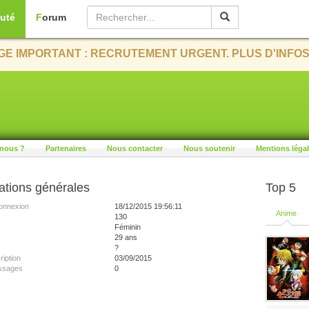
uté
Forum
E IMPORTANT : RECRUTEMENT URGENT. PLUS D'INFOS
nous ?
Partenaires
Nous contacter
Nous soutenir
Mentions léga
ations générales
Top 5
onnexion
18/12/2015 19:56:11
Anime
130
Féminin
29 ans
?
ription
03/09/2015
ssages
0