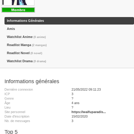
Informations Générales
Amis
Watchlist Anime
(0 anime)
Readlist Manga
(2 mangas)
Readlist Novel
(0 novel)
Watchlist Drama
(0 drama)
Informations générales
Dernière connexion
21/05/2022 09:11:23
ICP
3
Genre
?
Âge
4 ans
Lieu
?
Site personnel
https://waifuparadis...
Date d'inscription
15/02/2020
Nb. de messages
3
Top 5