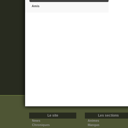
Amis
Le site
Les sections
News
Animes
Chroniques
Mangas