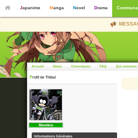
Japanime
Manga
Novel
Drama
Communa
MESSAG
Accueil
News
Chroniques
FAQ
Qui sommes-
Profil de Thibal
Informations Générales